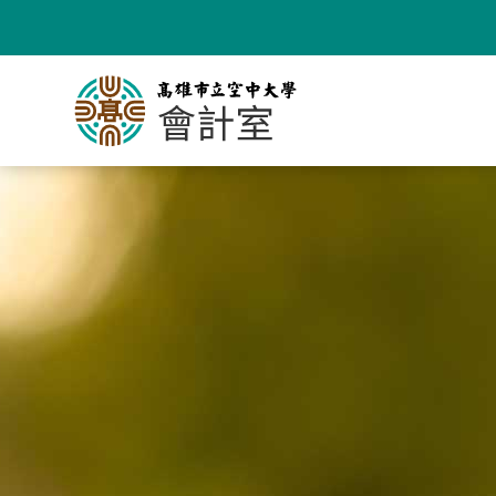
跳
到
主
要
內
容