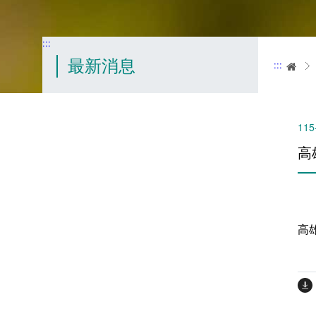
:::
最新消息
:::
首
115
高
高