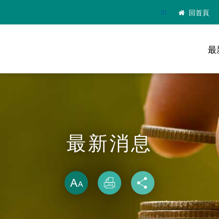
:::
回首頁
最
最新消息
略過字型切換
放大
列印
分享