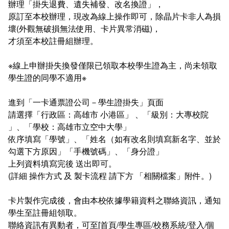
辦理「掛失退費、遺失補發、改名換證」，
新聞媒體專區
影音資訊
學習指導中心
大眾傳播學系
校內系統
校務系統
原訂至本校辦理，現改為線上操作即可，除晶片卡非人為損
壞(外觀無破損無法使用、卡片異常消磁)，
校園行事曆
輔導處
外國語文學系
問卷調查
課程大綱
資訊服務線上報修系統
才須至本校註冊組辦理。
報名系統
研發處
文化藝術學系
法令規章
網路選課
消耗品申請
※線上申辦掛失換發僅限已領取本校學生證為主，尚未領取
學生證的同學不適用※
秘書處事務組
科技管理學系
書表下載
線上報名
網路教學 3.0 (111-2學期啟用)
會計預警及請購系統
進到「一卡通票證公司－學生證掛失」頁面
秘書處出納組
健康管理與促進學系
政府公開資訊
線上報名查詢
校園行事曆
教室‧會議室預約系統
請選擇「行政區：高雄市 小港區」 、「級別：大專校院
」、「學校：高雄市立空中大學」
秘書處文書組
常見問答
線上報修最新消息
依序填寫「學號」、「姓名（如有改名則填寫新名字、並於
勾選下方原因」「手機號碼」、「身分證」
教學媒體處
意見信箱
上列資料填寫完後 送出即可。
(詳細 操作方式 及 製卡流程 請下方 「相關檔案」附件。)
電算中心
影音資訊
各單位意見信箱
卡片製作完成後，會由本校依據學籍資料之聯絡資訊，通知
圖書館
教師意見信箱
學生至註冊組領取。
聯絡資訊有異動者，可至[首頁/學生專區/校務系統/登入/個