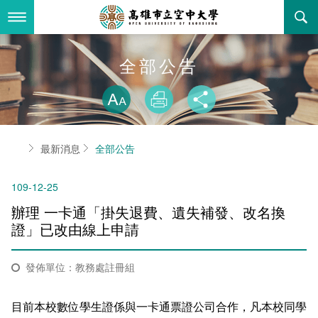
跳
到
主
要
內
最新消息
全部公告
容
略過字型切換
關於本校
全部公告
放大
列印
分享
行政單位
教務公告
空大簡介
首頁
最新消息
全部公告
學術單位
學系公告
本校位置
行政單位簡介
立案證明
109-12-25
主題網站
行政公告
空大校刊
我們的校長
學術單位簡介
空大校史
辦理 一卡通「掛失退費、遺失補發、改名換
校務資訊
活動研習
資訊圖像化專區
校長室
通識教育中心
其他好站
空大有利的學習條件
證」已改由線上申請
招標徵才
校內分機(pdf)
教務處註冊組
工商管理學系
國內外開放課程
招生資訊
組織架構
EN
發佈單位：教務處註冊組
歷史訊息
活動花絮
教務處課務組
法律學系
資訊相關法規
在學資訊
環境設備
新生報名
目前本校數位學生證係與一卡通票證公司合作，凡本校同學