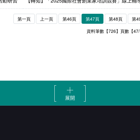
活動研習
【轉知】「2025國際社會創業家培訓競賽」線上輔
第一頁
上一頁
第46頁
第47頁
第48頁
第4
資料筆數【726】頁數【47/
展開