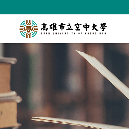
跳
到
主
要
內
容