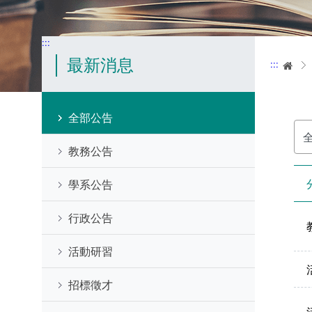
:::
最新消息
:::
首
全部公告
分
類
名
教務公告
稱
學系公告
行政公告
活動研習
招標徵才