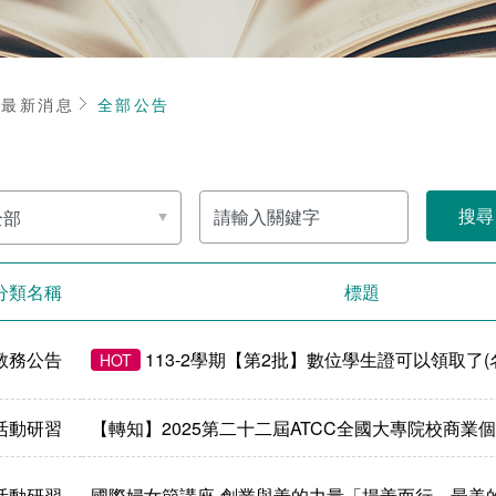
頁
最新消息
全部公告
請
輸
入
關
鍵
字
分類名稱
標題
教務公告
113-2學期【第2批】數位學生證可以領取了(名
HOT
活動研習
【轉知】2025第二十二屆ATCC全國大專院校商業
活動研習
國際婦女節講座-創業與善的力量「揚善而行，最美