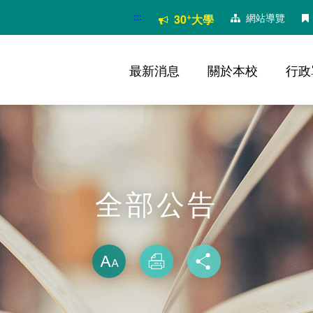
:::
+
網站導覽
30
大學
最新消息
關於本校
行政
全部公告
略過字型切換
放大
列印
分享