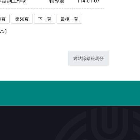
導諮詢工作坊
輔導處
114-01-07
9頁
第50頁
下一頁
最後一頁
73】
網站除錯報馬仔