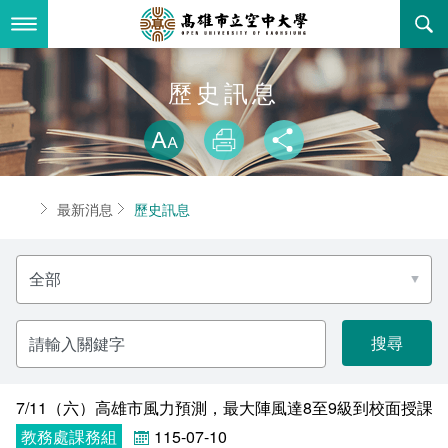
跳
到
主
要
內
最新消息
歷史訊息
容
略過字型切換
關於本校
全部公告
放大
列印
分享
行政單位
教務公告
空大簡介
首頁
最新消息
歷史訊息
學術單位
學系公告
本校位置
行政單位簡介
立案證明
分
主題網站
行政公告
空大校刊
我們的校長
學術單位簡介
空大校史
類
名
稱
校務資訊
活動研習
資訊圖像化專區
校長室
通識教育中心
其他好站
空大有利的學習條件
請
輸
入
招標徵才
校內分機(pdf)
教務處註冊組
工商管理學系
國內外開放課程
招生資訊
組織架構
EN
關
鍵
字
7/11（六）高雄市風力預測，最大陣風達8至9級到校面授課
歷史訊息
活動花絮
教務處課務組
法律學系
資訊相關法規
在學資訊
環境設備
新生報名
教務處課務組
115-07-10