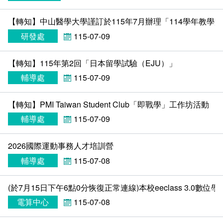
新聞媒體專區
影音資訊
學習指導中心
大眾傳播學系
校內系統
校務系統
【轉知】中山醫學大學謹訂於115年7月辦理「114學年教
校園行事曆
輔導處
外國語文學系
問卷調查
課程大綱
資訊服務線上報修系統
研發處
115-07-09
報名系統
研發處
文化藝術學系
法令規章
網路選課
消耗品申請
【轉知】115年第2回「日本留學試驗（EJU）」
輔導處
115-07-09
秘書處事務組
科技管理學系
書表下載
線上報名
網路教學 3.0 (111-2學期啟用)
會計預警及請購系統
【轉知】PMI Taiwan Student Club「即戰學」工作坊活動
秘書處出納組
健康管理與促進學系
政府公開資訊
線上報名查詢
校園行事曆
教室‧會議室預約系統
輔導處
115-07-09
秘書處文書組
常見問答
線上報修最新消息
2026國際運動事務人才培訓營
教學媒體處
意見信箱
輔導處
115-07-08
電算中心
影音資訊
各單位意見信箱
(於7月15日下午6點0分恢復正常連線)本校eeclass 3.0數
電算中心
115-07-08
圖書館
教師意見信箱