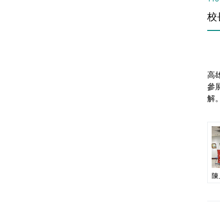
校
高
參
解