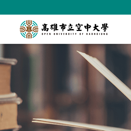
跳
到
主
要
內
容