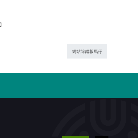
1】
網站除錯報馬仔