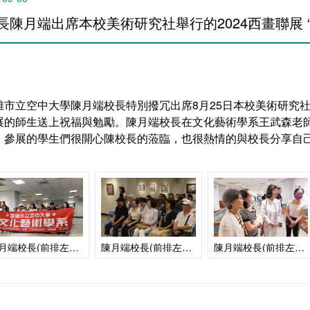
長陳月端出席本校美術研究社舉行的2024西畫聯展 
雄市立空中大學陳月端校長特別撥冗出席8月25日本校美術研究社舉
展的師生送上祝福與勉勵。陳月端校長在文化藝術學系王武森老
。參展的學生們很開心陳校長的蒞臨，也很熱情的與校長分享自
陳月端校長(前排左前第三)出席美術研究社2024西畫聯展 “御風而行”開幕茶會
陳月端校長(前排左前第三)與本校美術研究社師生共同聆聽作品介紹
陳月端校長(前排左前第三)與本校美術研究社學員一起欣賞展出作品