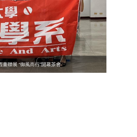
西畫聯展 “御風而行”開幕茶會