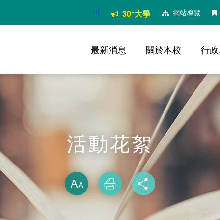
:::
+
網站導覽
30
大學
最新消息
關於本校
行政
活動花絮
略過字型切換
放大
列印
分享