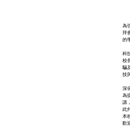
為
拜
的
科
校
騙
技
深
為
講
此
本
歡