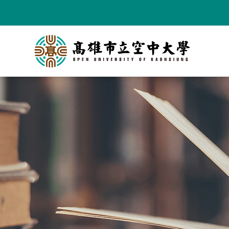
跳
到
主
要
內
容