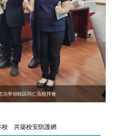
左3)率領轄區同仁蒞校拜會
本校 共築校安防護網