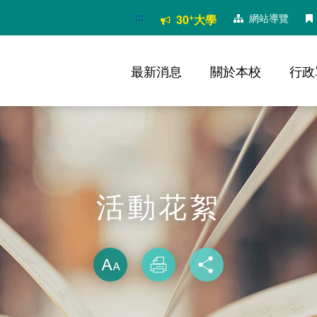
:::
+
網站導覽
30
大學
最新消息
關於本校
行政
活動花絮
略過字型切換
放大
列印
分享