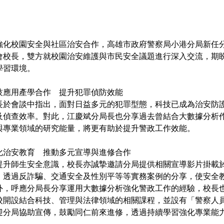
強化校園安全與社區治安合作，高雄市政府警察局小港分局新任分
會校長，雙方就校園治安維護與市民安全議題進行深入交流，期
學習環境。
技應用產學合作 提升犯罪偵防效能
長於會談中指出，面對日益多元的犯罪型態，科技已成為治安防
及偵查效率。對此，江慶斌分局長也分享過去曾結合大數據分析
與專業領域的研究能量，將更有助於提升警政工作效能。
化治安教育 推動多元宣導與進修合作
提升師生安全意識，校長亦誠摯邀請分局提供相關宣導影片掛載
，透過反詐騙、交通安全及性別平等等實務案例的分享，使安全
外，呼應分局長分享運用大數據分析強化警政工作的經驗，校長
校開設結合科技、管理與法律領域的相關課程，並設有「警察人
迎分局協助宣傳，鼓勵同仁前來進修，透過持續學習強化專業能