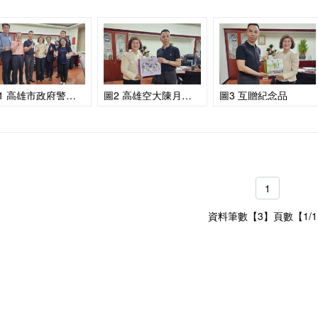
圖1 高雄市政府警察局小港分局分局長江慶斌(左3)率領轄區同仁蒞校拜會
圖2 高雄空大陳月端校長(左)致贈紀念品予小港分局江慶斌分局長(右)
圖3 互贈紀念品
1
資料筆數【3】頁數【1/