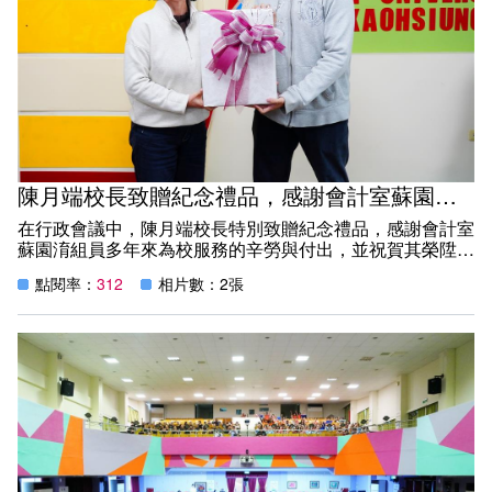
此外，健管系黃鈺婷助理教授之研究論文刊登於具審查制度
之國內學術研討會——「2025 第十七屆城市學學術研討
會」論文集，研究主題切合時代脈動，展現其專業研究潛力
與前瞻視野，亦獲得表揚肯定。
本校將持續支持教師研究發展，強化研究能量，透過學術成
果回饋教學與校務發展，展現高等教育的專業價值與社會責
任。
陳月端校長致贈紀念禮品，感謝會計室蘇園淯組員多年來為校服務的辛勞與付出
在行政會議中，陳月端校長特別致贈紀念禮品，感謝會計室
蘇園淯組員多年來為校服務的辛勞與付出，並祝賀其榮陞會
計主任，同時偕同本校會計主任葉展昌共同合影留念。
點閱率：
312
相片數：2張
蘇園淯組員畢業於國立台北大學會計學系，具備紮實的專業
背景，自 109 年 11 月 16 日到校報到，服務至今已滿 5 年
又 45 天。任職期間，蘇組員始終秉持專業、細心與負責的
工作態度，協助推動校務財務作業穩健運行，成為行政團隊
中不可或缺的重要後盾，其敬業精神與高度責任感，深獲師
長與同仁一致肯定。
值此榮陞與階段轉換之際，謹致上最誠摯的感謝與祝福，期
盼蘇組員未來職涯發展一切順遂，持續在專業領域中發光發