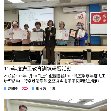
新聞媒體專區
影音資訊
學習指導中心
大眾傳播學系
校內系統
校務系統
校園行事曆
輔導處
外國語文學系
問卷調查
課程大綱
資訊服務線上報修系統
報名系統
研發處
文化藝術學系
法令規章
網路選課
消耗品申請
秘書處事務組
科技管理學系
書表下載
線上報名
網路教學 3.0 (111-2學期啟用)
會計預警及請購系統
秘書處出納組
健康管理與促進學系
政府公開資訊
線上報名查詢
校園行事曆
教室‧會議室預約系統
秘書處文書組
常見問答
線上報修最新消息
115年度志工教育訓練研習活動
本校於115年3月10日上午假圖書館L101教室舉辦年度志工
教學媒體處
意見信箱
研習活動，特別邀請漢翎堂整復國術館館長陳献堂老師主講
「輕鬆動一動：穴道按摩與自我保健功法」，吸引多位志工
點閱率：
325
相片數：4張
電算中心
影音資訊
各單位意見信箱
熱情參與，現場氣氛溫馨熱絡。
活動中，由陳月端校長親自頒發志願服務獎項，表揚長期投
入志願服務、表現優異的志工，以肯定其多年來無私奉獻與
圖書館
教師意見信箱
辛勞付出。本次共有1名志工榮獲衛生福利部志願服務績優
銅牌獎，1名志工獲頒高雄市志願服務金質獎，2名志工獲