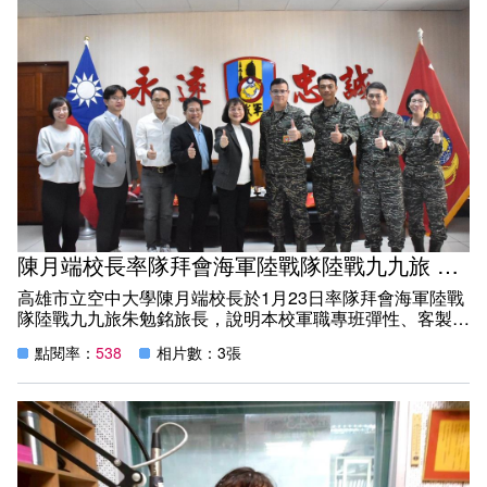
治安防護的重要工具，例如運用大數據分析強化預防詐騙及
偵查效率。對此，江慶斌分局長也分享過去曾結合大數據分
析作為調查幽靈人口之用，未來若能結合學校在科技與專業
領域的研究能量，將更有助於提升警政工作效能。
深化治安教育 推動多元宣導與進修合作
為提升師生安全意識，校長亦誠摯邀請分局提供相關宣導影
片掛載於本校網站，或於「大面授」時段安排專題宣講，透
過反詐騙、交通安全及性別平等等實務案例的分享，使安全
教育更貼近生活。
此外，呼應分局長分享運用大數據分析強化警政工作的經
驗，校長也向分局長介紹本校優質的教育資源，特別提及本
校開設結合科技、管理與法律領域的相關課程，並設有「警
陳月端校長率隊拜會海軍陸戰隊陸戰九九旅 拓展軍職專班
察人員專班」，提供警政人員在職進修管道。校方亦歡迎分
高雄市立空中大學陳月端校長於1月23日率隊拜會海軍陸戰
局協助宣傳，鼓勵同仁前來進修，透過持續學習強化專業能
隊陸戰九九旅朱勉銘旅長，說明本校軍職專班彈性、客製化
力，以面對日益複雜的治安與社會議題。
且符合軍職需求的課程設計，是國軍官兵進修及第二專長培
點閱率：
538
相片數：3張
訓最佳的學習管道。雙方就國軍終身學習及國軍招募事項達
成共識，將互為協力單位共同推動，創造雙贏。