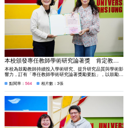
工作與學業，
獲得升等、考研究所機會，適合各行各業的在職人員進修，
不論是軍警、原住民、更生人、
新住民還是持居留證的朋友，都可以加入高雄空大實用多元
的學習方式，是成人上大學的最佳選擇！
高雄廣播電臺FM94.3【幸福圓舞曲】節目，
與高雄市立空中大學合作製播單元，由文妍(蘇菲蘇)製作主
持。
🎶播出時間：每個月第二週的週一
本校頒發專任教師學術研究論著獎 肯定教師研究成果與學術能量
首播：週一晚間20:00-21:00
本校為鼓勵教師持續投入學術研究、提升研究品質與學術影
重播：隔天凌晨01:00-02:00
響力，訂有「專任教師學術研究論著獎勵要點」，以鼓勵及
🎧高雄廣播電台線上即時收聽
表揚教師在學術研究上的傑出表現，持續累積深厚的學術能
https://www.kbs.gov.tw/index.aspx#/
點閱率：
564
相片數：3張
量。
🎧節目訪問播出後，就可以隨時隨地點選電台官網節目重
溫功能收聽。
本次獲獎教師包括外文系何妤蓁副教授與工商系薛昭義副教
👉【幸福圓舞曲】節目重溫連結
授，兩位教師之研究成果皆刊登於 SSCI 收錄期刊
https://reurl.cc/Eo8LaK
《Interactive Learning Environments》，研究內容具高度
進入選單，點選當集日期，即可重溫收聽。
學術價值與國際影響力，成功提升本校在國際學術領域之能
見度，各獲頒獎金及獎狀一紙，以資鼓勵。