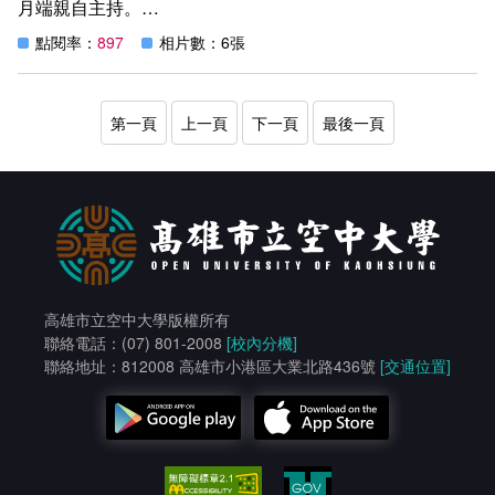
林登隆（文藝系推薦）
月端親自主持。
帶來日文歌〈瀬戸の花嫁〉與〈月亮代表我的心〉，以簡潔
葉森陸（工商系推薦）
典禮開始由校長親自率領全體教師進場，與新生相見歡。七
真摯的情感，是觀眾心中的「最溫暖時光」。知音二重唱
點閱率：
897
相片數：6張
大學系系學會、多元社團幹部舉牌熱烈歡迎新生，為招募社
（大傳系校友趙梓淇與林莉）則以細膩柔和的合聲詮釋民歌
謹向七位傑出校友致上最誠摯的祝賀，傑出校友持續發光發
員卯足全力！
組曲，七年街頭演唱磨出的默契扣人心弦。兩人長期致力公
熱，成為學弟妹學習的榜樣，也為社會帶來更多正向力量。
益，支持「磐石社會福利基金會」築家計畫，以聲音發揮影
響力。
第一頁
上一頁
下一頁
最後一頁
壓軸登場的光武國小木笛班，以〈四季紅〉、〈Classic
For Fun〉及〈聖誕組曲〉劃下完美句點。本市唯一設置木
笛班的學校，比賽屢獲特優佳績，學生明亮整齊的音色與自
信的舞台表現，展現深厚底蘊與長期培育成果。
由高市空大結合市府單位主辦的「2025城市音樂會」，在
熱烈掌聲中畫下句點。多元族群的旋律、世代共演的場景，
讓高雄在歲末午後時光，用最純粹的方式相遇—在音樂裡，
高雄市立空中大學版權所有
聽見彼此，也聽見城市。
聯絡電話：(07) 801-2008
[校內分機]
聯絡地址：812008 高雄市小港區大業北路436號
[交通位置]