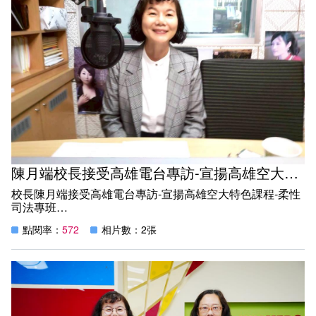
陳月端校長接受高雄電台專訪-宣揚高雄空大特色招生
校長陳月端接受高雄電台專訪-宣揚高雄空大特色課程-柔性
司法專班
點閱率：
572
相片數：2張
新的一年開始， 校長陳月端接受高雄電台專訪-宣揚本校特
色課程-柔性司法專班，展開115年一系列學校特色課程宣導
~
本校不限學歷、免試入學，只要年滿18歲，即具報名資
格，
以網路授課為主、1個月到校面授上課1次、可兼顧家庭、