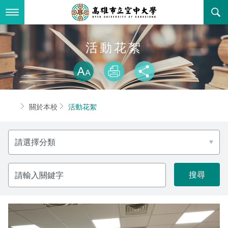
跳
到
主
要
內
最新消息
活動花絮
容
略過字型切換
關於本校
全部公告
放大
列印
分享
行政單位
教務公告
空大簡介
首頁
關於本校
活動花絮
學術單位
學系公告
本校位置
行政單位簡介
立案證明
分
主題網站
行政公告
空大校刊
我們的校長
學術單位簡介
空大校史
類
校務資訊
活動研習
資訊圖像化專區
校長室
通識教育中心
其他好站
空大有利的學習條件
請
輸
入
招標徵才
校內分機(pdf)
教務處註冊組
工商管理學系
國內外開放課程
招生資訊
組織架構
EN
關
鍵
字
歷史訊息
活動花絮
教務處課務組
法律學系
資訊相關法規
在學資訊
環境設備
新生報名