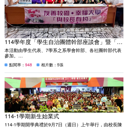
吳正鎮、邱建銘、江秀敏、林登隆及葉森陸等七位校友橫跨
今年城市音樂會共有 11 支團隊登台，開場由桃源區建山青
行政類、才藝類、工商類、服務類等多個領域。遴選委員會
年會以布農族傳統歌謠與多部和聲揭幕，渾厚而純淨的歌聲
依據本校傑出校友遴選辦法，針對被推薦人的「個人專業領
讓現場靜下來聆聽，有觀眾形容「像把山林搬進玫瑰廳」。
域之成就」、「對國家社會之貢獻與服務程度」以及「參與
空大文藝系老師林家瑋與音樂老師林家韻帶來吉他二重奏
競賽卓越績效」等進行多面向討論與評審，受推薦七位傑出
〈懷念的播音員〉與〈國境之南〉，流暢細緻的音色獲得熱
校友候選人全數通過當選。
烈掌聲；弦樂社則以《情熱大陸》《新天堂樂園》等熟悉旋
校長陳月端指出，今年獲選的傑出校友中，有在泰國經商有
律，呈現富含故事性的演繹，觀眾隨節奏輕輕擺動，氣氛溫
114學年度「學生自治團體幹部座談會」暨「與空大有約」活動
成且積極服務當地台商，有在警界服務績效卓越深受人民信
馨。
任、有活耀於藝文舞台眾人有口皆碑、也有沉浸藝術創作致
本活動由學生代表、7學系之系學會幹部、各社團幹部代表
力於推廣美術教育、亦有從事多年景觀設計各地空間皆可見
客家文化藝術團與好客文化藝術團接續演出客家歌謠，以質
參加。
其作品展現，更有口才便捷主持功力一流屢獲廣播金鐘獎肯
樸、溫厚的歌聲展現族群文化底蘊；橋頭國小口琴隊以《賴
本活動提供學生自治團體幹部向校方提出意見反映之管道，
定，顯見本校人才輩出，獲選名單將於近日正式公告於學校
點閱率：
948
相片數：5張
德斯基進行曲》展現亮眼實力，孩子們合奏整齊、音色明
促進校方與學生良好的互動。
官方網站，近期並預計出版傑出校友專刊與頒獎。
亮，讓台下喝采不斷。
傑出校友的選拔是凝聚校友間之向心力，本校希望透過傑出
校友精彩的人生奮鬥經歷，傳承學校創校理念，讓本校與校
下午的舞台屬於青春能量。小港高中熱音社、吉他社以〈床
友共同攜手擦亮高雄市立空中大學的金字招牌。
母記號〉與〈偷偷愛〉掀起全場節奏感最強的一波，觀眾紛
紛舉起手機捕捉音浪瞬間。
本校第七屆傑出校友名單（依候選人自我簡介順序）如下：
葉淑芬（科管系推薦）
今年音樂會一大亮點是校友返校獻藝。外文系歌唱冠軍、金
王明宗（科管系推薦）
鐘主持人獎的傑出校友吳正鎮，以〈You Raise Me Up〉獻
吳正鎮（外文系推薦）
唱，溫厚嗓音讓不少觀眾感動，有人形容「是今天最動人的
114-1學期新生始業式
邱建銘（法律系推薦）
時刻」。接續登場的是外文系英語歌唱冠軍鄭光雄，他的歌
江秀敏（大傳系推薦）
114-1學期開學典禮於9月7日（週日）上午舉行，由校長陳
聲溫潤乾淨，被觀眾形容有「殷正洋、費玉清」天籟美聲，