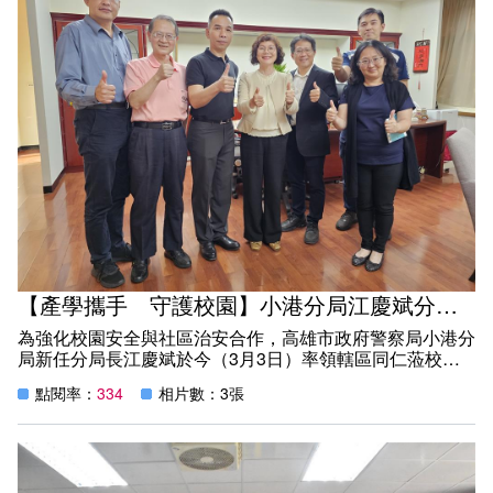
頒高雄市志願服務銀質獎，另有1名志工獲頒高雄市志願服
會計室
諮詢信箱
務銅質獎。校長致詞時並分享自身擔任法律志工的經驗，表
示能運用法律專業協助他人、回饋社會，是一件極具意義且
人事室
諮詢信箱進度查詢
令人欣慰的事，與會志工們則是圖書館穩定發展的重要力
量，這份多年如一日的付出令人感佩。
本次講座由陳献堂老師進行健康保健專題分享，以深入淺出
的方式介紹人體經絡原理，並示範多項實用的穴道按摩技
巧，帶領學員現場實際操作，透過簡單的按壓與伸展動作，
達到舒緩肩頸不適與放鬆身心的效果。此外，陳老師也指導
學員練習傳統養生功法「八段錦」，藉由緩慢而協調的動
作，幫助舒展筋骨、調節呼吸，提升自我保健意識。
本次研習課程將專業理論與實作演練完美結合，讓志工們在
輕鬆愉快的氛圍中，掌握實用的自我照護知能。參與學員普
遍反饋，課程內容含金量高且非常貼合生活需求，不僅收穫
【產學攜手 守護校園】小港分局江慶斌分局長拜會本校 共築校安防護網
了健康知識，更感受到學校對志工身心健康的重視與關懷。
為強化校園安全與社區治安合作，高雄市政府警察局小港分
局新任分局長江慶斌於今（3月3日）率領轄區同仁蒞校拜
會校長，雙方就校園治安維護與市民安全議題進行深入交
點閱率：
334
相片數：3張
流，期盼透過警政與教育力量的結合，共同打造更安心的學
習環境。
科技應用產學合作 提升犯罪偵防效能
校長於會談中指出，面對日益多元的犯罪型態，科技已成為