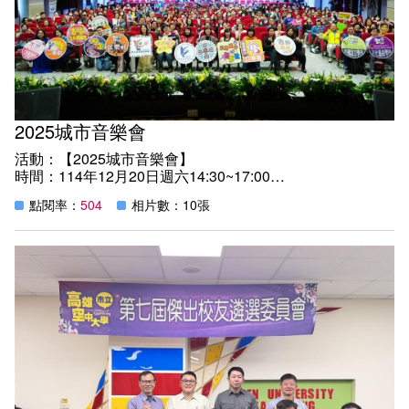
熱，也誠摯歡迎隨時回到熟悉的校園，共敘情誼。
2025城市音樂會
活動：【2025城市音樂會】
時間：114年12月20日週六14:30~17:00
地點：高雄空大玫瑰廳
點閱率：
504
相片數：10張
紀實：
「這是一場跨越族群、年齡、性別、世代、城鄉的盛會，跨
越市府單位聯手打造的音樂舞台，以最美妙的旋律點亮歲末
祝福，迎接2026年的到來！」高雄市立空中大學校長陳月
端為「2025城市音樂會」開幕致詞的一席話，引爆熱烈掌
聲，現場座無虛席，樂聲響起，市民朋友無不沉浸音樂饗
宴，陶醉不已。
由高雄市立空中大學攜手市府客委會、原民會與本市各級學
校共同打造「2025城市音樂會」，今（20）日下午在空大
玫瑰廳溫暖登場，來自高雄各地的音樂團體、表演者齊聚一
堂。午後的玫瑰廳高朋滿座，觀眾在多元族群交織的旋律