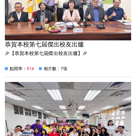
中，迎接歲末佳節，也感受音樂凝聚的城市能量。
近來高雄大型場館吸引國際級演出，而城市自己的文化舞
台，同樣精彩動人。高市空大結合市府資源，創造跨族群、
跨單位、跨世代的演出平台，從原民樂舞、客家歌謠到古典
吉他、校園熱音，讓生活與音樂自然交會，使市民「聽見高
雄」在地音樂。
恭賀本校第七屆傑出校友出爐
高市空大校長陳月端致詞表示，高雄除了吸引國際級演出，
🎉【恭賀本校第七屆傑出校友出爐】🎉
城市自己的聲音同樣值得被看見。「城市音樂會」正是希望
為在地表演者搭起舞台，讓布農、客家、校園與古典等不同
高雄市立空中大學於114年12月24日上午舉辦第七屆傑出校
音樂能量在同一城市、同一空間共鳴。她表示，「城市音樂
點閱率：
514
相片數：7張
友遴選會議。本次會議由校長陳月端親自主持，並邀請中央
會」的發想源於空大做為城市大學與市政智庫的雙重角色，
政府高階文官、產業界菁英、資深傑出校友、本校教授級師
期待以音樂串起族群與城市記憶，讓更多人看見高雄的文化
長等擔任遴選委員會委員，本校從各系所推薦的優秀名單，
活力與創意；並特別感謝市府單位及學校的鼎力協助，空大
審慎選拔出在工商營運、個人才藝、公共服務及對國家社
師長學生的熱心投入，經長期規畫籌辦，才能有這場既多元
會、對母校發展有卓越貢獻的傑出校友。
又豐富精彩的音樂饗宴。
校長陳月端在致詞時表示：「本校歷屆校友成就是學校引以
為傲的教育成果，也是學校校訓「精勤恆實」精神在國際間
高雄市客委會主委楊瑞霞應邀致詞，一上場就以客語問候大
各個國家的教育軟實力延伸。本校歷年透過傑出校友的選
家，親切風度獲得回響。她表示，原本去年就想參加「城市
拔，不僅是表彰他們個人在工作領域上的耀人成就，更是為
音樂會」，但因公務分身乏術，今年特別排除萬難出席，以
在學學弟妹樹立標竿與典範，激勵在校同學勇於追求卓越，
飽耳福。她並預祝空大在陳校長領導下由優秀邁向卓越；並
承擔起國家與社會使命責任。」
祝福台下市民朋友耶誕快樂，Happy New Year！
第七屆傑出校友遴選活動受推薦人選包括王明宗、葉淑芬、