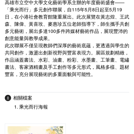
高雄市立空中大學文化藝術學系主辦的年度藝術盛會——
畢業學分配置
活動花絮
客家文化學分學程
「乘光而行」多元創作聯展，自115年5月8日起至5月19
日，在小港社會教育館隆重展出。此次展覽在黃志煌、王武
學分抵免及減修申請
森、陳偉、黃喜玫、麥惠珍五位老師指導下，師生攜手共創
多元藝術，展出多達100多件跨媒材藝術作品，展現豐沛的
課程地圖
創意能量與教學成果。
此次聯展不僅呈現教師們深厚的藝術底蘊，更透過與學生的
課程地圖主頁
共同創作，激盪出創新視野與豐富表現力。展區規劃精緻，
作品涵蓋書法、水彩、油畫、粉彩、水墨畫、工筆畫、電繡
專業課程/人文素養/知能運用
書法、客家酒精畫及手工創作等多元形式，風格多樣、題材
豐富，充分展現藝術的多重面貌與可能性。
相關檔案
乘光而行海報