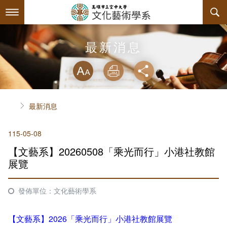
跳
到
主
要
內
最新消息
最新消息
容
略過字型切換
系所簡介
放大
列印
分享
師資陣容
關於本系
首頁
最新消息
課程規劃
系主任介紹
115-05-08
互動服務
連絡系辦
課程資訊
【文藝系】20260508「乘光而行」小港社教館
系學會
教育目標與核心能力
課程表
檔案下載
展覽
回空大首頁
諮詢信箱
授課大綱
活動訊息
系學會幹部
專業必修課程
發佈單位：文化藝術學系
課程公告
相關連結
組織章程
專業選修課程
【文藝系】2026「乘光而行」小港社教館展覽