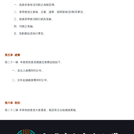
一、負責本會各項活動之海報宣傳。
二、掌理會員之會籍、文書、議事、新聞發佈(宣傳)等事項。
三、推廣系學會活動行銷及形象。
四、刊物之美編。
五、策劃募款及執行事宜。
第五章 經費
第二十一條
本會當然會員應繳交會費金額如下。
一、首次入會費500元/年。
二、次年起續繳會費300元/年。
第六章 附則
第二十二條 本章程經會員大會通過，報請系主任核備後實施。