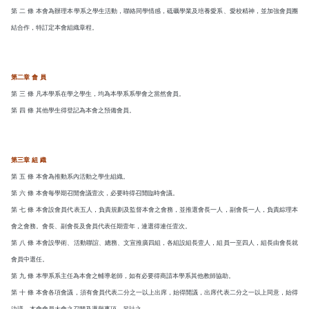
畢業學分配置
活動花絮
客家文化學分學程
第 二 條 本會為辦理本學系之學生活動，聯絡同學情感，砥礪學業及培養愛系、愛校精神，並加強會員團
結合作，特訂定本會組織章程。
學分抵免及減修申請
課程地圖
第二章 會 員
第 三 條 凡本學系在學之學生，均為本學系系學會之當然會員。
課程地圖主頁
第 四 條 其他學生得登記為本會之預備會員。
專業課程/人文素養/知能運用
第三章 組 織
第 五 條 本會為推動系內活動之學生組織。
第 六 條 本會每學期召開會議壹次，必要時得召開臨時會議。
第 七 條 本會設會員代表五人，負責規劃及監督本會之會務，並推選會長一人，副會長一人，負責綜理本
會之會務。會長、副會長及會員代表任期壹年，連選得連任壹次。
第 八 條 本會設學術、活動聯誼、總務、文宣推廣四組，各組設組長壹人，組員一至四人，組長由會長就
會員中選任。
第 九 條 本學系系主任為本會之輔導老師，如有必要得商請本學系其他教師協助。
第 十 條 本會各項會議，須有會員代表二分之一以上出席，始得開議，出席代表二分之一以上同意，始得
決議。本會會員大會之召開及選舉事項，另計之。