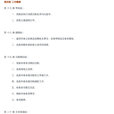
第四章 工作職掌
第 十七 條 學術組：
一、策劃及執行演講活動及系刊出版等。
二、課業之建議研討等。
第 十八 條 總務組：
一、處理本會之財務及經費收支事項，並每學期送交會長審核。
二、負責有關本會財產之保管與採購。
第 十九 條 活動聯誼組：
一、策劃本會各項聯誼活動。
二、負責場地之借用。
三、負責本會各種活動前之準備工作。
四、負責本會各種活動攝影工作。
五、收集各項藝文訊息。
六、聯絡本會會員事宜。
七、會員服務。
第 二十 條 文宣推廣組：