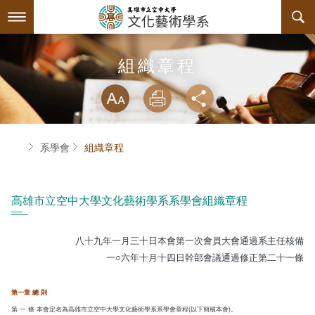
跳
到
主
要
內
最新消息
組織章程
容
略過字型切換
系所簡介
放大
列印
分享
師資陣容
關於本系
首頁
系學會
組織章程
課程規劃
系主任介紹
互動服務
連絡系辦
課程資訊
高雄市立空中大學文化藝術學系系學會組織章程
系學會
教育目標與核心能力
課程表
檔案下載
八十九年一月三十日本會第一次會員大會通過系主任核備
回空大首頁
諮詢信箱
授課大綱
活動訊息
系學會幹部
專業必修課程
一○六年十月十四日幹部會議通過修正第二十一條
課程公告
相關連結
組織章程
專業選修課程
第一章 總 則
第 一 條 本會定名為高雄市立空中大學文化藝術學系系學會章程(以下簡稱本會)。