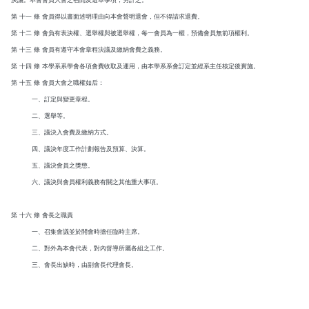
第 十一 條 會員得以書面述明理由向本會聲明退會，但不得請求退費。
第 十二 條 會負有表決權、選舉權與被選舉權，每一會員為一權，預備會員無前項權利。
第 十三 條 會員有遵守本會章程決議及繳納會費之義務。
第 十四 條 本學系系學會各項會費收取及運用，由本學系系會訂定並經系主任核定後實施。
第 十五 條 會員大會之職權如后：
一、訂定與變更章程。
二、選舉等。
三、議決入會費及繳納方式。
四、議決年度工作計劃報告及預算、決算。
五、議決會員之獎懲。
六、議決與會員權利義務有關之其他重大事項。
第 十六 條 會長之職責
一、召集會議並於開會時擔任臨時主席。
二、對外為本會代表，對內督導所屬各組之工作。
三、會長出缺時，由副會長代理會長。