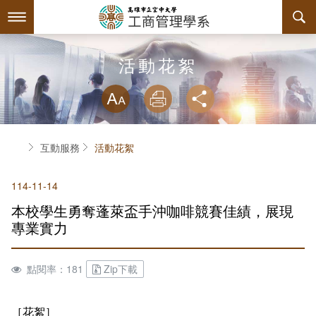
跳
到
主
要
內
最新消息
活動花絮
容
略過字型切換
系所簡介
放大
列印
分享
師資陣容
關於本系
首頁
互動服務
活動花絮
課程規劃
本系特色
114-11-14
互動服務
教育目標與核心能力
課程簡介
本校學生勇奪蓬萊盃手沖咖啡競賽佳績，展現
系學會
系主任介紹
課程總覽
檔案下載
專業實力
回空大首頁
工商系訊
授課大綱
相關連結
組織章程
點閱率：181
Zip下載
評鑑專區
教材資訊
活動花絮
學會幹部
［花絮］