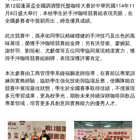
連絡系辦
推廣課程
常見問答
第12屆蓬萊盃全國調酒暨托盤咖啡大賽於中華民國114年11
月8日盛大舉行，本校學生於手沖咖啡競賽組表現亮眼，在
全國參賽者中脫穎而出，締造優異成績。
諮詢信箱
認證課程
此次競賽中，孫承佑同學以精確穩健的手沖技巧及出色的風
畢業學分配置
購物中心認證課程
味展現，榮獲手沖咖啡競賽組金牌；另有洪登俊、廖婉茹、
謝舒羽、劉垣彬、尤麒傑等五位同學協同展現精湛實力，獲
學分抵免及減修申請
IOPCA認證課程
得手沖咖啡競賽組銅牌，表現深獲評審肯定。
課程地圖
30+大學試辦計畫學分學程
本次參賽由工商管理學系鐘福鵬老師指導，在賽前以專業訓
練與實務經驗，協助學生強化技術與臨場反應，使團隊能在
課程地圖主頁
競賽中展現最佳狀態，學生於全國賽事取得佳績，不僅展現
多元學習成果，更為校爭光，期盼未來持續深耕咖啡與飲品
專業基礎必選修與領域
專業領域，培育更多具創意與實務能力的優秀人才。