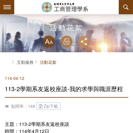
跳
到
主
要
內
最新消息
活動花絮
容
略過字型切換
系所簡介
放大
列印
分享
師資陣容
關於本系
首頁
互動服務
活動花絮
課程規劃
本系特色
114-04-12
互動服務
教育目標與核心能力
課程簡介
113-2學期系友返校座談-我的求學與職涯歷程
系學會
系主任介紹
課程總覽
檔案下載
點閱率：148
Zip下載
回空大首頁
工商系訊
授課大綱
相關連結
組織章程
評鑑專區
教材資訊
活動花絮
學會幹部
主題：113-2學期系友返校座談
時間：114年4月12日