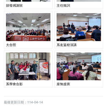
頒發感謝狀
主任致詞
大合照
系友返校演講
系學會合影
座無虛席
最後更新日期：114-04-14