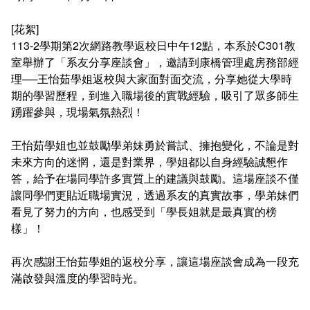
連絡系辦
推廣課程
常見問答
[花絮]
113-2學期第2次網路教學返校日中午12點，本系於C301教
諮詢信箱
認證課程
室舉辦了「系友分享座談會」，邀請到康橋管理處房務部經
理──王怡茹學姐返校與大家面對面交流，分享她從大學時
畢業學分配置
購物中心認證課程
期的學習歷程，到進入職場後的實戰經驗，吸引了眾多師生
踴躍參與，現場氣氛熱烈！
學分抵免及減修申請
IOPCA認證課程
王怡茹學姐也並鼓勵學弟妹勇於嘗試、擁抱變化，不論是對
課程地圖
30+大學試辦計畫學分學程
未來方向的迷惘，還是對業界，學姐都以自身經驗誠懇作
答，給予在場同學許多實質上的建議與鼓勵。這場座談不僅
課程地圖主頁
讓同學們更貼近職場實況，透過系友的真實故事，學弟妹們
看見了努力的方向，也感受到「學長姐就是最真實的榜
專業基礎必選修與領域
樣」！
再次感謝王怡茹學姐的返校分享，讓這場座談會成為一段充
滿啟發與溫度的學習時光。