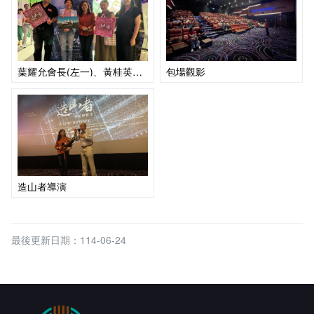
葉耀允會長(左一)、黃桂英老師(左二)、蕭菊貞導演(C位)、潘暢會長(右一)
包場觀影
造山者導演
最後更新日期：114-06-24