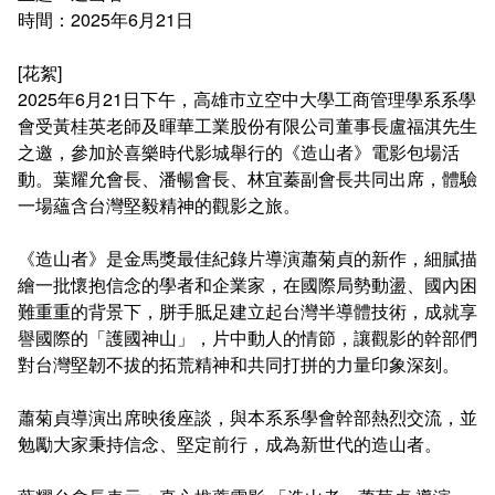
連絡系辦
推廣課程
常見問答
時間：2025年6月21日
[花絮]
諮詢信箱
認證課程
2025年6月21日下午，高雄市立空中大學工商管理學系系學
會受黃桂英老師及暉華工業股份有限公司董事長盧福淇先生
畢業學分配置
購物中心認證課程
之邀，參加於喜樂時代影城舉行的《造山者》電影包場活
動。葉耀允會長、潘暢會長、林宜蓁副會長共同出席，體驗
學分抵免及減修申請
IOPCA認證課程
一場蘊含台灣堅毅精神的觀影之旅。
課程地圖
30+大學試辦計畫學分學程
《造山者》是金馬獎最佳紀錄片導演蕭菊貞的新作，細膩描
繪一批懷抱信念的學者和企業家，在國際局勢動盪、國內困
課程地圖主頁
難重重的背景下，胼手胝足建立起台灣半導體技術，成就享
譽國際的「護國神山」，片中動人的情節，讓觀影的幹部們
專業基礎必選修與領域
對台灣堅韌不拔的拓荒精神和共同打拼的力量印象深刻。
蕭菊貞導演出席映後座談，與本系系學會幹部熱烈交流，並
勉勵大家秉持信念、堅定前行，成為新世代的造山者。