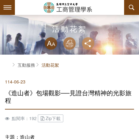
跳
到
主
要
內
最新消息
活動花絮
容
略過字型切換
系所簡介
放大
列印
分享
師資陣容
關於本系
首頁
互動服務
活動花絮
課程規劃
本系特色
114-06-23
互動服務
教育目標與核心能力
課程簡介
《造山者》包場觀影──見證台灣精神的光影旅
系學會
系主任介紹
課程總覽
檔案下載
程
回空大首頁
工商系訊
授課大綱
相關連結
組織章程
點閱率：192
Zip下載
評鑑專區
教材資訊
活動花絮
學會幹部
主題：造山者