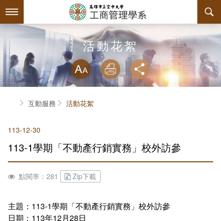
跳
到
主
要
內
最新消息
活動花絮
容
略過字型切換
系所簡介
放大
列印
分享
師資陣容
關於本系
首頁
互動服務
活動花絮
課程規劃
本系特色
113-12-30
互動服務
教育目標與核心能力
課程簡介
113-1學期「不動產行銷實務」校外訪參
系學會
系主任介紹
課程總覽
檔案下載
點閱率：281
Zip下載
回空大首頁
工商系訊
授課大綱
相關連結
組織章程
評鑑專區
教材資訊
活動花絮
學會幹部
主題：113-1學期「不動產行銷實務」校外訪參
日期：113年12月28日