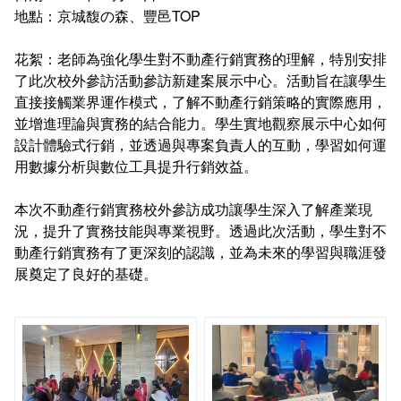
連絡系辦
推廣課程
常見問答
地點：京城馥の森、豐邑TOP
花絮：老師為強化學生對不動產行銷實務的理解，特別安排
諮詢信箱
認證課程
了此次校外參訪活動參訪新建案展示中心。活動旨在讓學生
直接接觸業界運作模式，了解不動產行銷策略的實際應用，
畢業學分配置
購物中心認證課程
並增進理論與實務的結合能力。學生實地觀察展示中心如何
設計體驗式行銷，並透過與專案負責人的互動，學習如何運
學分抵免及減修申請
IOPCA認證課程
用數據分析與數位工具提升行銷效益。
課程地圖
30+大學試辦計畫學分學程
本次不動產行銷實務校外參訪成功讓學生深入了解產業現
況，提升了實務技能與專業視野。透過此次活動，學生對不
課程地圖主頁
動產行銷實務有了更深刻的認識，並為未來的學習與職涯發
展奠定了良好的基礎。
專業基礎必選修與領域