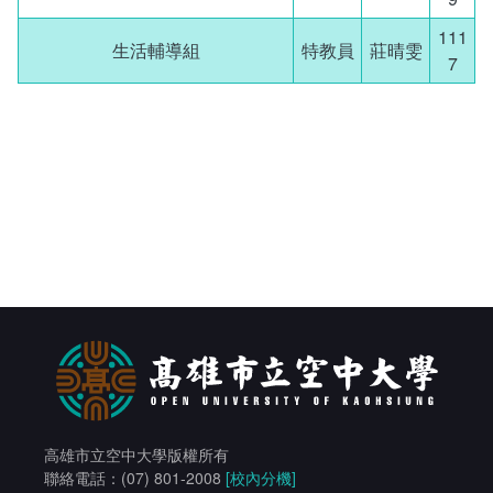
學生社團
111
生活輔導組
特教員
莊晴雯
7
工讀生專區
學生申訴評議委員會
人力銀行
線上報名
友善校園
特殊教育服務
常見問答
相關連結
高雄市立空中大學版權所有
聯絡電話：(07) 801-2008
[校內分機]