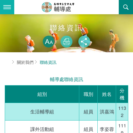
跳
到
主
要
內
最新消息
聯絡資訊
容
略過字型切換
關於我們
放大
列印
分享
業務服務
組織職掌
首頁
關於我們
聯絡資訊
書表下載
聯絡資訊
法令規章
輔導處聯絡資訊
回空大首頁
活動花絮
性別平等教育委員會
分
組別
職別
姓名
諮詢信箱
獎助學金一覽表
機
113
學生輔導委員會
生活輔導組
組員
洪嘉鴻
2
輔導處駐點心理師服務
111
課外活動組
組員
李姿蓉
9