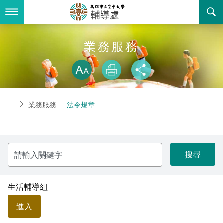
跳
到
主
要
內
最新消息
業務服務
容
略過字型切換
關於我們
放大
列印
分享
業務服務
組織職掌
首頁
業務服務
法令規章
書表下載
聯絡資訊
法令規章
回空大首頁
活動花絮
性別平等教育委員會
請
輸
諮詢信箱
獎助學金一覽表
入
關
鍵
學生輔導委員會
字
生活輔導組
進入
輔導處駐點心理師服務