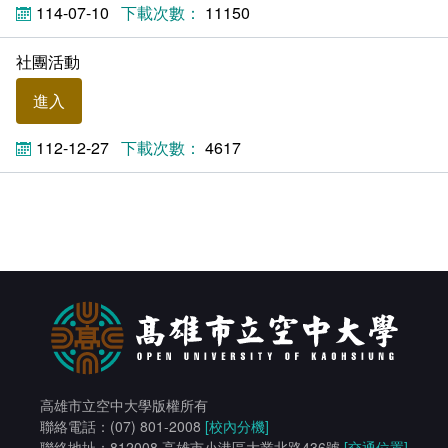
114-07-10
11150
學生社團
社團活動
工讀生專區
進入
學生申訴評議委員會
112-12-27
4617
人力銀行
線上報名
友善校園
特殊教育服務
常見問答
高雄市立空中大學版權所有
相關連結
聯絡電話：(07) 801-2008
[校內分機]
聯絡地址：812008 高雄市小港區大業北路436號
[交通位置]