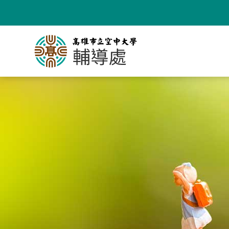
跳
到
主
要
內
容