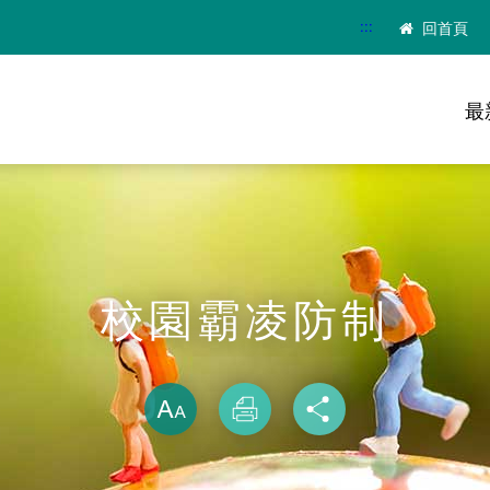
:::
回首頁
最
校園霸凌防制
略過字型切換
放大
列印
分享