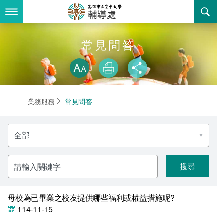
跳
到
主
要
內
最新消息
常見問答
容
略過字型切換
關於我們
放大
列印
分享
業務服務
組織職掌
首頁
業務服務
常見問答
書表下載
聯絡資訊
法令規章
選
回空大首頁
活動花絮
性別平等教育委員會
擇
分
類
諮詢信箱
獎助學金一覽表
關
鍵
字
學生輔導委員會
母校為已畢業之校友提供哪些福利或權益措施呢?
輔導處駐點心理師服務
114-11-15