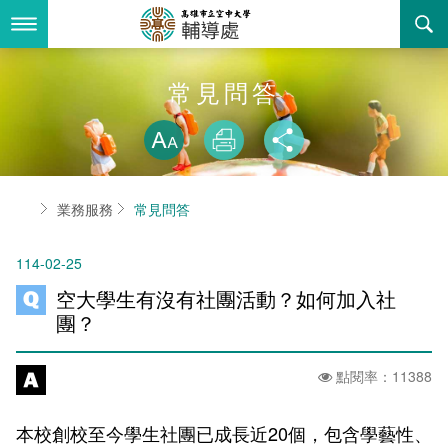
跳
到
主
要
內
最新消息
常見問答
容
略過字型切換
關於我們
放大
列印
分享
業務服務
組織職掌
首頁
業務服務
常見問答
書表下載
聯絡資訊
法令規章
114-02-25
回空大首頁
活動花絮
性別平等教育委員會
空大學生有沒有社團活動？如何加入社
諮詢信箱
獎助學金一覽表
團？
學生輔導委員會
點閱率：11388
輔導處駐點心理師服務
本校創校至今學生社團已成長近20個，包含學藝性、