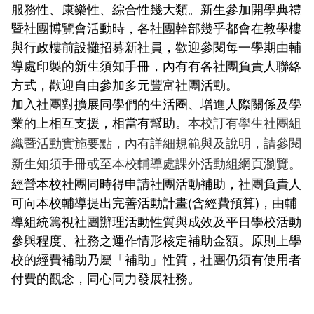
服務性、康樂性、綜合性幾大類。新生參加開學典禮
學生社團
暨社團博覽會活動時，各社團幹部幾乎都會在教學樓
與行政樓前設攤招募新社員，歡迎參閱每一學期由輔
工讀生專區
導處印製的新生須知手冊，內有有各社團負責人聯絡
學生申訴評議委員會
方式，歡迎自由參加多元豐富社團活動。
加入社團對擴展同學們的生活圈、增進人際關係及學
人力銀行
業的上相互支援，相當有幫助。
本校訂有學生社團組
織暨活動實施要點，內有詳細規範與及說明，請參閱
線上報名
新生知須手冊或至本校輔導處課外活動組網頁瀏覽。
經營本校社團同時得申請社團活動補助，社團負責人
友善校園
可向本校輔導提出完善活動計畫(含經費預算)，由輔
特殊教育服務
導組統籌視社團辦理活動性質與成效及平日學校活動
參與程度、社務之運作情形核定補助金額。原則上學
常見問答
校的經費補助乃屬「補助」性質，社團仍須有使用者
付費的觀念，同心同力發展社務。
相關連結