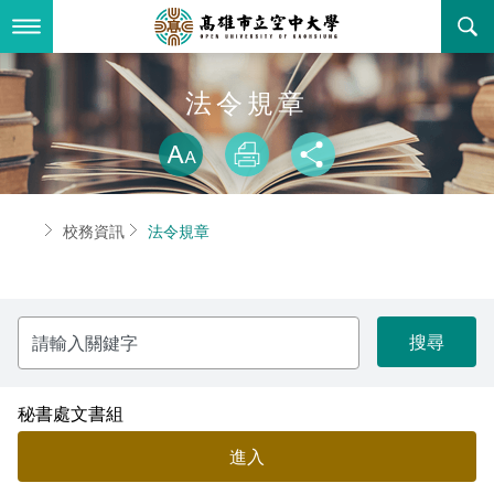
跳
到
主
要
內
最新消息
法令規章
容
略過字型切換
關於本校
全部公告
放大
列印
分享
行政單位
教務公告
空大簡介
首頁
校務資訊
法令規章
學術單位
學系公告
本校位置
行政單位簡介
立案證明
主題網站
行政公告
空大校刊
我們的校長
學術單位簡介
空大校史
請
輸
校務資訊
活動研習
資訊圖像化專區
校長室
通識教育中心
其他好站
空大有利的學習條件
入
關
鍵
招標徵才
校內分機(pdf)
教務處註冊組
工商管理學系
國內外開放課程
招生資訊
組織架構
EN
字
秘書處文書組
進入
歷史訊息
活動花絮
教務處課務組
法律學系
資訊相關法規
在學資訊
環境設備
新生報名