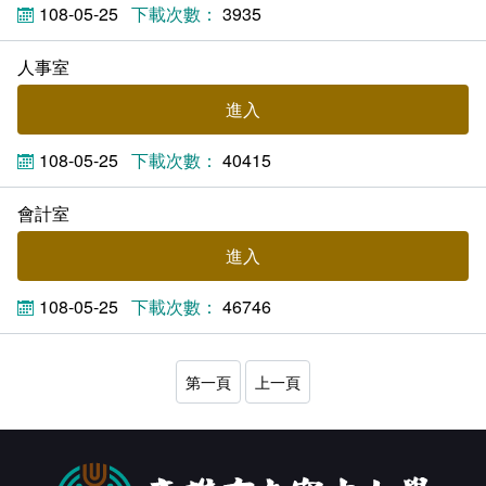
108-05-25
3935
新聞媒體專區
影音資訊
學習指導中心
大眾傳播學系
校內系統
校務系統
人事室
校園行事曆
輔導處
外國語文學系
問卷調查
課程大綱
資訊服務線上報修系統
進入
報名系統
研發處
文化藝術學系
法令規章
網路選課
消耗品申請
108-05-25
40415
秘書處事務組
科技管理學系
書表下載
線上報名
網路教學 3.0 (111-2學期啟用)
會計預警及請購系統
會計室
秘書處出納組
健康管理與促進學系
政府公開資訊
線上報名查詢
校園行事曆
教室‧會議室預約系統
進入
秘書處文書組
常見問答
線上報修最新消息
108-05-25
46746
教學媒體處
意見信箱
第一頁
上一頁
電算中心
影音資訊
各單位意見信箱
圖書館
教師意見信箱