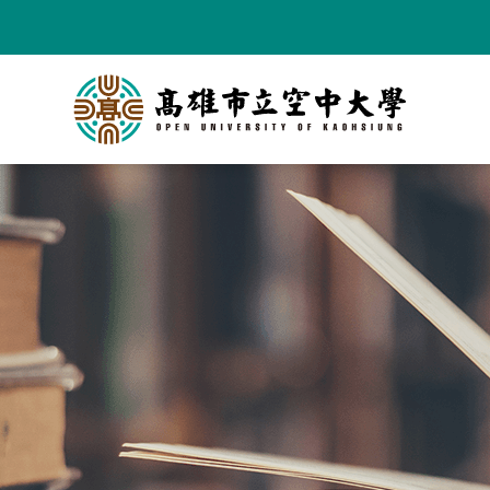
跳
到
主
要
內
容