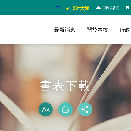
:::
+
網站導覽
30
大學
最新消息
關於本校
行政
書表下載
略過字型切換
放大
列印
分享