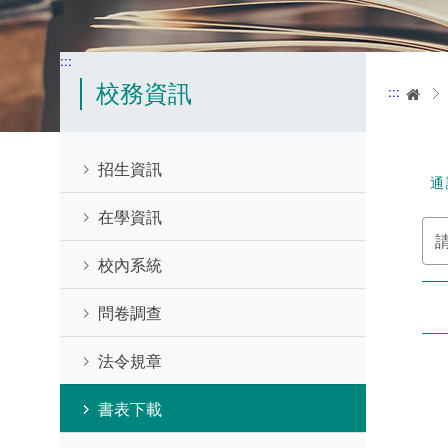
:::
校務資訊
:::
首
招生資訊
通
在學資訊
請
輸
入
校內系統
關
鍵
字
問卷調查
法令規章
書表下載