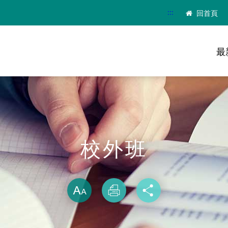
:::
回首頁
最
校外班
略過字型切換
放大
列印
分享