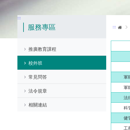
:::
服務專區
:::
首
推廣教育課程
校外班
常見問答
軍
軍
法令規章
法
相關連結
科
健
工