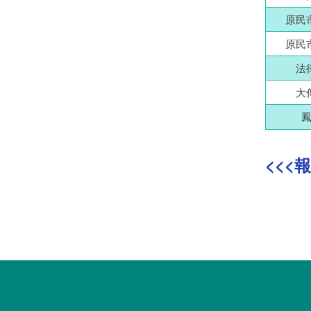
原民
原民
法
大
鳳
<<<