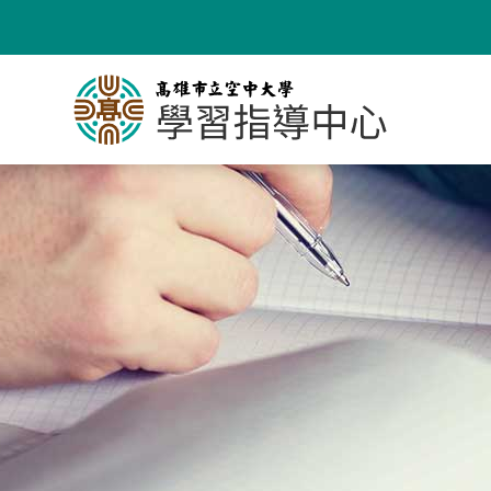
跳
到
主
要
內
容