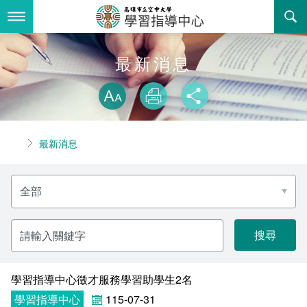
跳
到
主
要
內
最新消息
最新消息
容
略過字型切換
關於我們
放大
列印
分享
服務專區
組織職掌
首頁
最新消息
書表下載
聯絡資訊
推廣教育課程
分
回空大首頁
願景使命核心價值
校外班
類
名
稱
訓練政策
常見問答
請
輸
入
活動花絮
法令規章
關
鍵
字
學習指導中心徵才服務學習助學生2名
諮詢信箱
相關連結
學習指導中心
115-07-31