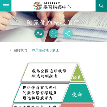
跳
到
主
要
內
最新消息
願景使命核心價值
容
略過字型切換
關於我們
放大
列印
分享
服務專區
組織職掌
首頁
關於我們
願景使命核心價值
書表下載
聯絡資訊
推廣教育課程
回空大首頁
願景使命核心價值
校外班
訓練政策
常見問答
活動花絮
法令規章
諮詢信箱
相關連結