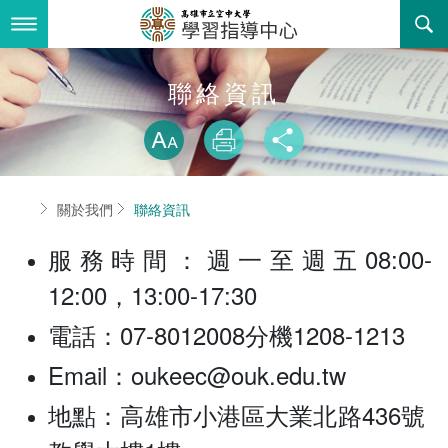
跳
到
主
要
內
最新消息
聯絡資訊
容
略過字型切換
關於我們
放大
列印
分享
服務專區
組織職掌
首頁
關於我們
聯絡資訊
書表下載
聯絡資訊
推廣教育課程
服務時間：週一至週五08:00-
回空大首頁
願景使命核心價值
校外班
12:00，13:00-17:30
訓練政策
常見問答
電話：07-8012008分機1208-1213
活動花絮
法令規章
Email：oukeec@ouk.edu.tw
地點：高雄市小港區大業北路436號
諮詢信箱
相關連結