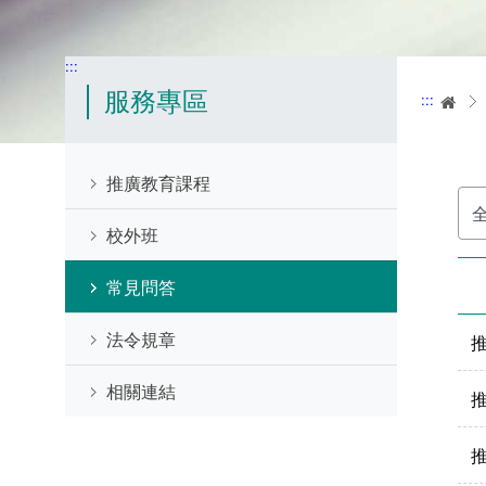
:::
服務專區
:::
首
推廣教育課程
選
擇
分
校外班
類
常見問答
法令規章
相關連結