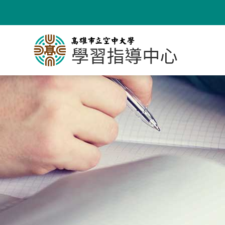
跳
到
主
要
內
容