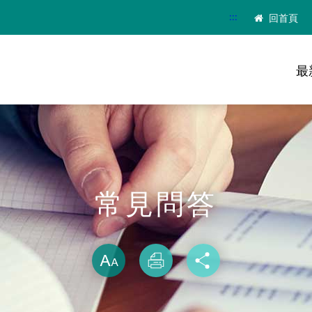
:::
回首頁
最
常見問答
略過字型切換
放大
列印
分享