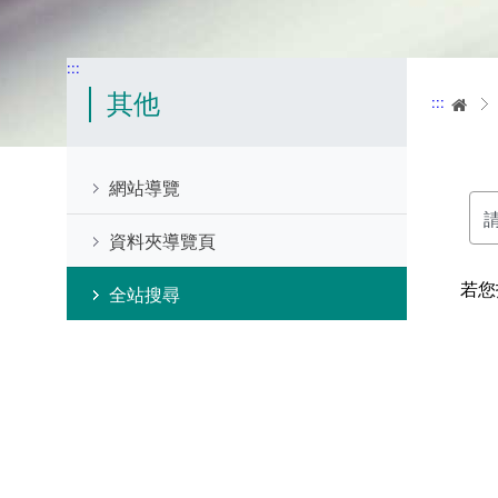
:::
其他
:::
首
網站導覽
請
資料夾導覽頁
輸
入
關
若您
全站搜尋
鍵
字