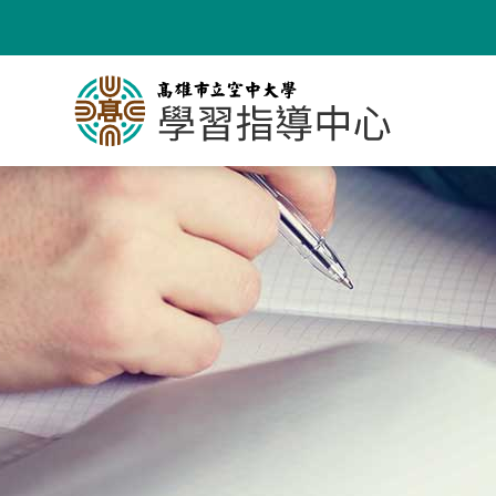
跳
到
主
要
內
容