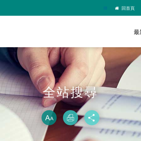
:::
回首頁
最
全站搜尋
略過字型切換
放大
列印
分享