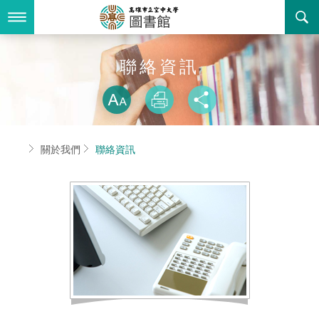
跳
到
主
要
內
最新消息
聯絡資訊
容
略過字型切換
關於我們
放大
列印
分享
業務服務
本館簡介
首頁
關於我們
聯絡資訊
書表下載
組織職掌
開放時間
回空大首頁
聯絡資訊
法令規章
活動花絮
新書推薦
諮詢信箱
個人借閱查詢
常見問答