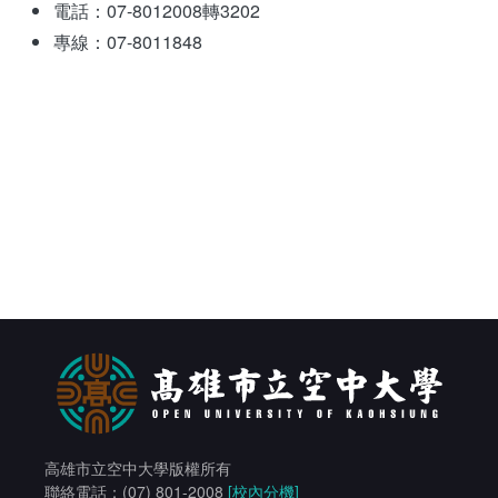
電話：07-8012008轉3202
相關連結
專線：07-8011848
館際合作
電子資料庫
全國學術電子資源系統
試用電子資料庫
論文相關網站
電子資料庫
中文圖書分類表
Journals學術期刊資料庫
研究方法與論文寫作參考資料
電子資源
取得論文全文的方法
西文圖書分類表
凌網電子書HyRead ebook
華藝電子書iRead eBooks
高雄市立空中大學版權所有
聯絡電話：(07) 801-2008
[校內分機]