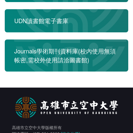
相關連結
館際合作
UDN讀書館電子書庫
電子資料庫
全國學術電子資源系統
試用電子資料庫
Journals學術期刊資料庫(校內使用無須
帳密,需校外使用請洽圖書館)
論文相關網站
電子資料庫
中文圖書分類表
Journals學術期刊資料庫
研究方法與論文寫作參考資料
電子資源
取得論文全文的方法
西文圖書分類表
凌網電子書HyRead ebook
華藝電子書iRead eBooks
高雄市立空中大學版權所有