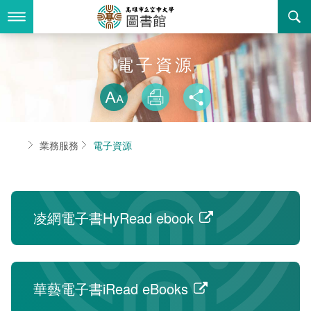
跳
到
主
要
內
最新消息
電子資源
容
略過字型切換
關於我們
放大
列印
分享
業務服務
本館簡介
首頁
業務服務
電子資源
書表下載
組織職掌
開放時間
回空大首頁
聯絡資訊
法令規章
凌網電子書HyRead ebook
活動花絮
新書推薦
諮詢信箱
個人借閱查詢
華藝電子書iRead eBooks
常見問答