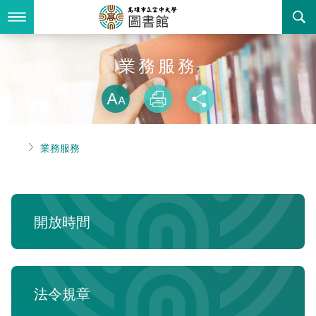
跳
到
主
要
內
最新消息
業務服務
容
略過字型切換
關於我們
放大
列印
分享
業務服務
本館簡介
首頁
業務服務
書表下載
組織職掌
開放時間
回空大首頁
聯絡資訊
法令規章
開放時間
活動花絮
新書推薦
諮詢信箱
個人借閱查詢
法令規章
常見問答