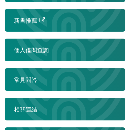
相關連結
館際合作
新書推薦
電子資料庫
全國學術電子資源系統
試用電子資料庫
個人借閱查詢
論文相關網站
電子資料庫
中文圖書分類表
Journals學術期刊資料庫
研究方法與論文寫作參考資料
常見問答
電子資源
取得論文全文的方法
西文圖書分類表
凌網電子書HyRead ebook
相關連結
華藝電子書iRead eBooks