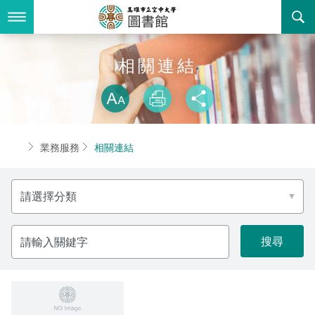
跳
到
主
要
內
最新消息
相關連結
容
略過字型切換
關於我們
放大
列印
分享
業務服務
本館簡介
首頁
業務服務
相關連結
書表下載
組織職掌
開放時間
分
回空大首頁
聯絡資訊
法令規章
類
活動花絮
新書推薦
請
輸
入
諮詢信箱
個人借閱查詢
關
鍵
字
常見問答