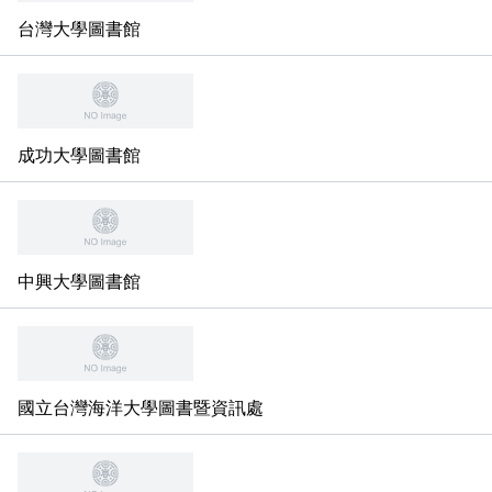
相關連結
台灣大學圖書館
館際合作
電子資料庫
成功大學圖書館
全國學術電子資源系統
試用電子資料庫
論文相關網站
電子資料庫
中興大學圖書館
中文圖書分類表
Journals學術期刊資料庫
研究方法與論文寫作參考資料
電子資源
取得論文全文的方法
西文圖書分類表
凌網電子書HyRead ebook
國立台灣海洋大學圖書暨資訊處
華藝電子書iRead eBooks