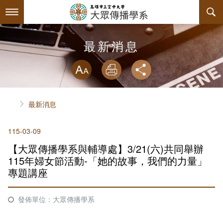
跳
到
主
要
內
最新消息
最新消息
容
略過字型切換
系所簡介
放大
列印
分享
師資陣容
關於本系
首頁
最新消息
課程規劃
系主任介紹
115-03-09
互動服務
連絡系辦
課程資訊
【大眾傳播學系與輔導處】3/21(六)共同舉辦
系學會
諮詢信箱
授課大綱
檔案下載
115年婦女節活動-「她的故事，我們的力量」
專題講座
回空大首頁
教材資訊
活動花絮
學會幹部
發佈單位：大眾傳播學系
課程地圖
組織章程