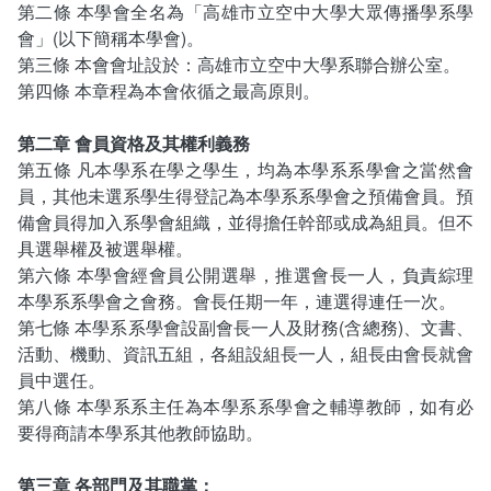
第二條 本學會全名為「高雄市立空中大學大眾傳播學系學
課程地圖主頁
會」(以下簡稱本學會)。
第三條 本會會址設於：高雄市立空中大學系聯合辦公室。
第四條 本章程為本會依循之最高原則。
第二章 會員資格及其權利義務
第五條 凡本學系在學之學生，均為本學系系學會之當然會
員，其他未選系學生得登記為本學系系學會之預備會員。預
備會員得加入系學會組織，並得擔任幹部或成為組員。但不
具選舉權及被選舉權。
第六條 本學會經會員公開選舉，推選會長一人，負責綜理
本學系系學會之會務。會長任期一年，連選得連任一次。
第七條 本學系系學會設副會長一人及財務(含總務)、文書、
活動、機動、資訊五組，各組設組長一人，組長由會長就會
員中選任。
第八條 本學系系主任為本學系系學會之輔導教師，如有必
要得商請本學系其他教師協助。
第三章 各部門及其職掌：