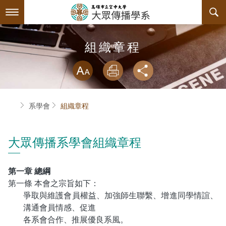
跳
到
主
要
內
最新消息
組織章程
容
略過字型切換
系所簡介
放大
列印
分享
師資陣容
關於本系
首頁
系學會
組織章程
課程規劃
系主任介紹
互動服務
連絡系辦
課程資訊
大眾傳播系學會組織章程
系學會
諮詢信箱
授課大綱
檔案下載
第一章 總綱
第一條 本會之宗旨如下：
回空大首頁
教材資訊
活動花絮
學會幹部
爭取與維護會員權益、加強師生聯繫、增進同學情誼、
溝通會員情感、促進
課程地圖
組織章程
各系會合作、推展優良系風。