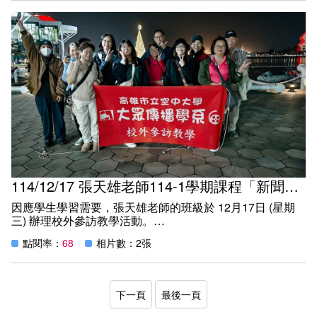
媒事看新聞
感謝撥空參與活動的老師及同學們，也感恩熱心的系學會夥
聚焦資安與隱私權提升公民數位韌性 高雄空大舉辦「數位
伴們到場協助！本場活動舉辦順利圓滿成功！
生存：你就是獵物」講座
https://times.586.com.tw/2026/04/939605/
天天上新聞
聚焦資安與隱私權提升公民數位韌性 高雄空大舉辦「數位
生存：你就是獵物」講座
https://mknews.com.tw/2026/04/935644/
PChome OMLINE 新聞
聚焦資安與隱私權提升公民數位韌性 高雄空大舉辦「數位
生存：你就是獵物」講座
https://news.pchome.com.tw/living/focusnews/20260413/inde
114/12/17 張天雄老師114-1學期課程「新聞攝影」校外參訪教學活動
77607720613352302009.html
因應學生學習需要，張天雄老師的班級於 12月17日 (星期
三) 辦理校外參訪教學活動。
寫新聞
恰好配合2025高雄聖誕生活節，中央公園點亮26公尺高的
高雄空大舉辦「數位生存：你就是獵物」講座 聚焦資安與
點閱率：
68
相片數：2張
「永恆星冠」聖誕樹，教師帶領學生至此進行新聞攝影現場
隱私權提升公民數位韌性
實作，藉此提升同學們的拍攝創作技能。師生共同創造美好
https://enews-life.com.tw/2026/04/636891/
的回憶，期待下次再續。
OwlNews
下一頁
最後一頁
高雄空大舉辦「數位生存：你就是獵物」講座 聚焦資安與
隱私權提升公民數位韌性