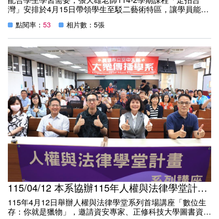
灣」安排於4月15日帶領學生至駁二藝術特區，讓學員能透
過真實場景，加以落實攝影技術，以各種視角補捉攝影的趣
點閱率：
53
相片數：5張
味，師生共同創造美好的回憶，期待下次再續。
115/04/12 本系協辦115年人權與法律學堂計畫系列講座(I)「數位生存：你就是獵物」
115年4月12日舉辦人權與法律學堂系列首場講座「數位生
存：你就是獵物」，邀請資安專家、正修科技大學圖書資訊