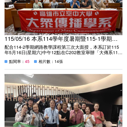
⬇️⬇️【高雄市立空大六合夜市快閃攝影展，驚豔美日韓遊
客！】
PeoPo公民新聞報：https://www.peopo.org/news/847385
高雄新聞網：https://tnews.cc/07/News/View/861237?
source=Articles
台灣產經新聞網：https://reurl.cc/4lz2eV
115/05/16 本系114學年度暑期暨115-1學期課程說明會
yam蕃薯藤：https://n.yam.com/Article/20260604798052
配合114-2學期網路教學課程第三次大面授，本系訂於115
⬇️⬇️【高雄空大攜手27位攝影家進駐六合夜市 《走拍台灣－
年5月16日(星期六)中午12點在C202教室舉辦「大傳系114
看見愛》快閃展吸引國際旅客駐足】
學年度暑期暨115-1學期課程說明會」，邀請系上教師出席
點閱率：
45
相片數：14張
分享授課內容，使同學們多元認識及更加瞭解自身有興趣選
Lai傳媒：https://lai-media.net/130911
課的方向，現場師生互動輕鬆愉快，活動順利圓滿成功！