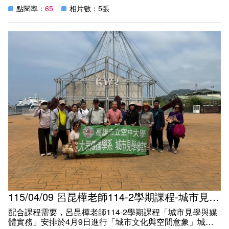
處資訊教育組組長薛甘霖主講，以貼近日常的案例解析網路
點閱率：
65
相片數：5張
犯罪手法，提醒師生在享受數位便利之餘，更要提高警覺、
學會自我保護。
主講人薛甘霖以生活中常見的網路情境為例，深入剖析當前
多樣化的詐騙與駭客手法，包括利用人性弱點進行社交工
程、透過系統漏洞進行攻擊等方式，讓與會者了解看似平常
的操作背後可能隱藏的風險。他同時強調資訊自主權的重要
性，並提供實用的基本應變原則與求助管道，協助師生在面
對資安事件時，能迅速採取適當行動，降低損害。
本次講座由「人權與法律學堂」主辦，大眾傳播學系協辦，
活動現場不少師生與民眾到場參與，和主講人互動熱烈。期
盼本次講座，能讓人權與法律知識走入生活，在數位時代中
培養守法觀念與維護自身權益的能力，打造更安全、安心的
生活環境。
【新聞稿】4/12(日)115年人權與法律學堂計畫系列講座(I)
「數位生存：你就是獵物」
115/04/09 呂昆樺老師114-2學期課程-城市見學參訪1 (主題：城市文化與空間意象)
配合課程需要，呂昆樺老師114-2學期課程「城市見學與媒
波新聞
體實務」安排於4月9日進行「城市文化與空間意象」城市
高雄空大舉辦數位生存講座 聚焦資安與隱私權