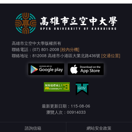
https://news.owlting.com/articles/1321068
鑫報E樂網
高雄空大舉辦「數位生存：你就是獵物」講座 聚焦資安與
隱私權提升公民數位韌性
http://www.el-online.com.tw/6/6-1-20260413.asp
高雄市立空中大學版權所有
Talk news說新聞
聯絡電話：(07) 801-2008
[校內分機]
從駭客攻擊到個資保護 高雄空大講座打造全民數位安全意
識https://talknews.app/2026/04/13/115346/
聯絡地址：812008 高雄市小港區大業北路436號
[交通位置]
最新更新日期：115-08-06
瀏覽人次：00914033
諮詢信箱
網站安全政策