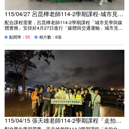
115/04/27 呂昆樺老師114-2學期課程-城市見學參訪2 (主題：媒體與交通運輸)
配合課程需要，呂昆樺老師114-2學期課程「城市見學與媒
體實務」安排於4月27日進行「媒體與交通運輸」城市見學
參訪，帶領學生參觀交通局智慧運輸中心、高雄捷運公司行
點閱率：
55
相片數：6張
控中心及南機廠。隨著實地踏訪，師生共同記錄交通與大眾
運輸歷代更迭的軌跡，同時也增進了學生與城市大眾的交流
情誼。
115/04/15 張天雄老師114-2學期課程「走拍台灣」校外參訪教學活動
配合學生學習需要，張天雄老師114-2學期課程「走拍台