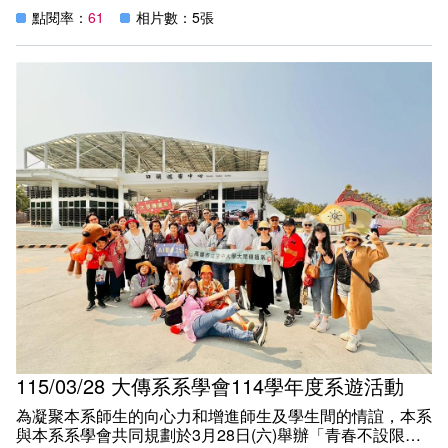
見學參訪，參觀鹽埕藝術季、駁二、棧2到棧10倉庫及高雄
https://www.bo6s.com.tw/news_detail.php?
點閱率：
61
相片數：5張
港史館。授課教師呂昆樺老師親自擔任導覽員，帶領學生共
NewsID=110503
同探討其如何被新聞、影像、社群媒體建構的過程。隨著實
地踏訪，城市高雄展現了它的豐富面貌，師生共同創造美好
競新聞
回憶，同時增進學生與城市大眾的交流情誼。
高雄空大推資安講座揭網路陷阱 強化公民數位防護意識
https://twknsnews.com/living/life-culture/1785/
鮮週報
高市空大人權與法律學堂首場講座 資安專家薛甘霖’暢談數
位生存
https://freshweekly.tw/?pn=vw&id=i0lsjz5311sk#vw
台灣新生報
高雄空大舉辦「數位生存：你就是獵物」講座 聚焦資安與
隱私權提升公民數位韌性 https://www.tssdnews.com.tw/?
FID=67&CID=864659
Yahoo!新聞
高雄空大舉辦「數位生存：你就是獵物」講座 聚焦資安與
隱私權提升公民數位韌性
115/03/28 大傳系系學會114學年度系遊活動
https://tw.news.yahoo.com/%E9%AB%98%E9%9B%8
%E6%95%B8%E4%BD%8D%E7%94%9F%E5%AD%98-
為凝聚本系師生的向心力和增進師生及學生間的情誼，本系
%E4%BD%A0%E5%B0%B1%E6%98%AF%E7%8D%B5%E
與本系系學會共同規劃於3月28日(六)舉辦「青春不設限・