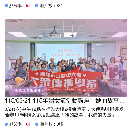
%E8%AC%9B%E5%BA%A7-
海線Fun肆玩」系遊活動，帶領本系師生實地參訪以展示與
%E8%81%9A%E7%84%A6%E8%B3%87%E5%AE%89%E
點閱率：
52
相片數：6張
導覽傳遞濕地生態與漁村文化故事的「雲林口湖遊客中
073515869.html
心」、以立體彩繪展現地方藝術與觀光形象行銷的「箔子寮
喔熊藝術村」、結合莊園美學與品牌故事呈現觀光傳播魅力
今傳媒
的「蓋婭莊園」及透過軍艦展示傳遞歷史文化與故事的「安
聚焦資安與隱私權提升公民數位韌性 高雄空大舉辦「數位
平定情碼頭德陽艦園區」，透過濕地生態導覽、海村藝術彩
生存：你就是獵物」講座
繪、莊園品牌美學與軍艦歷史展示等多元場域，讓學生觀察
https://focusnews.com.tw/2026/04/697493/
影像敘事、地方文化、品牌行銷與歷史記憶如何在觀光與公
共空間中被創意傳播與呈現，突破教室學習的窠臼，以多元
LIFE NEWS 民生電子報
的學習方式豐富生活創作題材。搭配本次系遊活動，亦舉辦
聚焦資安與隱私權提升公民數位韌性 高雄空大舉辦「數位
學生攝影創作競賽，一張張獨特的美照，挾帶著瘋狂的笑
生存：你就是獵物」講座
聲，轉化為每個人心中珍貴的回憶。
https://lifenews.com.tw/498024https://n.yam.com/Article/20
蕃薯藤 yamNews
聚焦資安與隱私權提升公民數位韌性 高雄空大舉辦「數位
生存：你就是獵物」講座
https://n.yam.com/Article/20260413835181
115/03/21 115年婦女節活動講座「她的故事，我們的力量」
OwlNews
3/21(六)中午12點在行政大樓2樓會議室，大傳系與輔導處
聚焦資安與隱私權提升公民數位韌性 高雄空大舉辦「數位
合辦115年婦女節活動講座「她的故事，我們的力量」，榮
生存：你就是獵物」講座
幸邀請到本系傑出校友江秀敏女士蒞校分享~
https://news.owlting.com/articles/1321079
點閱率：
64
相片數：9張
秀敏同學以個人故事勉勵師生，與現場同學進行問答互動交
流，促進心靈共同成長滿載而歸~