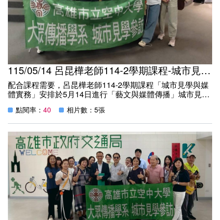
115/05/14 呂昆樺老師114-2學期課程-城市見學參訪3 (主題：藝文與媒體傳播)
配合課程需要，呂昆樺老師114-2學期課程「城市見學與媒
體實務」安排於5月14日進行「藝文與媒體傳播」城市見學
參訪，帶領學生參觀衛武營國家藝術中心導覽及建築藝術、
點閱率：
40
相片數：5張
衛武營彩繪公寓影像紀錄。隨著實地踏訪運用課堂所學，同
時也增進了學生與城市大眾的交流情誼。