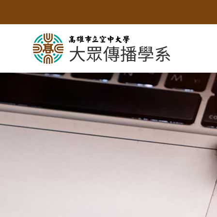
跳
到
主
要
內
容