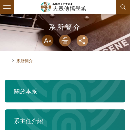
跳
到
主
要
內
最新消息
系所簡介
容
略過字型切換
系所簡介
放大
列印
分享
師資陣容
關於本系
首頁
系所簡介
課程規劃
系主任介紹
互動服務
連絡系辦
課程資訊
關於本系
系學會
諮詢信箱
授課大綱
檔案下載
回空大首頁
教材資訊
活動花絮
學會幹部
系主任介紹
課程地圖
組織章程