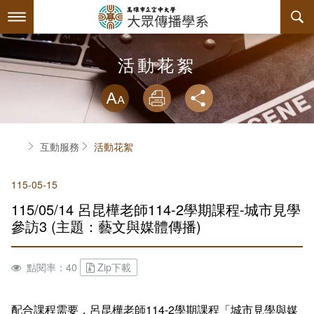
跳
到
主
要
內
最新消息
活動花絮
容
略過字型切換
系所簡介
放大
列印
分享
師資陣容
關於本系
首頁
互動服務
活動花絮
課程規劃
系主任介紹
115-05-15
互動服務
連絡系辦
課程資訊
115/05/14 呂昆樺老師114-2學期課程-城市見學
系學會
諮詢信箱
授課大綱
檔案下載
參訪3 (主題：藝文與媒體傳播)
回空大首頁
教材資訊
活動花絮
學會幹部
點閱率：40
Zip下載
課程地圖
組織章程
配合課程需要，呂昆樺老師114-2學期課程「城市見學與媒