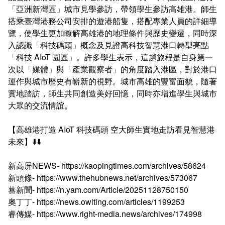
課程地圖主頁
「亞洲新灣區」城市見學參訪，帶領學生參訪高雄港。師生
搭乘臺灣港務公司安排的遊港船隻，搭配專業人員的詳細導
覽，使學生更加瞭解高雄港的地理條件與歷史變遷，同時深
入認識「科技碼頭」概念及見證高科技智慧港口轉型亮點
「科技 AIoT 園區」。許多學生表示，這趟旅程是自身第一
次以「媒體」與「產業觀察者」的角度踏入港區，對於港口
運作與城市歷史有嶄新的視野。城市高雄的豐富面貌，隨著
實地踏訪，師生共同創造美好回憶，同時亦增進學生與城市
大眾的交流情誼。
【高雄港打造 AIoT 科技碼頭 空大師生實地走訪看見智慧港
未來】⬇️⬇️
新高屏NEWS- https://kaopingtimes.com/archives/58624
新頭條- https://www.thehubnews.net/archives/573067
蕃新聞- https://n.yam.com/Article/20251128750150
奧丁丁- https://news.owlting.com/articles/1199253
睿傳媒- https://www.right-media.news/archives/174998