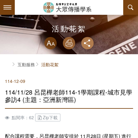
跳
到
主
要
內
最新消息
活動花絮
容
略過字型切換
系所簡介
放大
列印
分享
師資陣容
關於本系
首頁
互動服務
活動花絮
課程規劃
系主任介紹
114-12-09
互動服務
連絡系辦
課程資訊
114/11/28 呂昆樺老師114-1學期課程-城市見學
系學會
諮詢信箱
授課大綱
檔案下載
參訪4 (主題：亞洲新灣區)
回空大首頁
教材資訊
活動花絮
學會幹部
點閱率：62
Zip下載
課程地圖
組織章程
配合課程需要，呂昆樺老師安排於 11月28日 (星期五) 進行