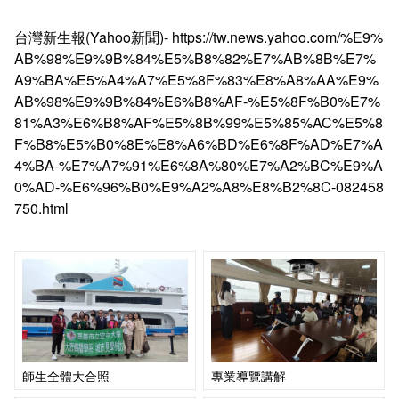
台灣新生報(Yahoo新聞)- https://tw.news.yahoo.com/%E9%
AB%98%E9%9B%84%E5%B8%82%E7%AB%8B%E7%
A9%BA%E5%A4%A7%E5%8F%83%E8%A8%AA%E9%
AB%98%E9%9B%84%E6%B8%AF-%E5%8F%B0%E7%
81%A3%E6%B8%AF%E5%8B%99%E5%85%AC%E5%8
F%B8%E5%B0%8E%E8%A6%BD%E6%8F%AD%E7%A
4%BA-%E7%A7%91%E6%8A%80%E7%A2%BC%E9%A
0%AD-%E6%96%B0%E9%A2%A8%E8%B2%8C-082458
750.html
師生全體大合照
專業導覽講解