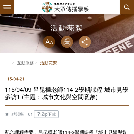
跳
到
主
要
內
最新消息
活動花絮
容
略過字型切換
系所簡介
放大
列印
分享
師資陣容
關於本系
首頁
互動服務
活動花絮
課程規劃
系主任介紹
115-04-21
互動服務
連絡系辦
課程資訊
115/04/09 呂昆樺老師114-2學期課程-城市見學
系學會
諮詢信箱
授課大綱
檔案下載
參訪1 (主題：城市文化與空間意象)
回空大首頁
教材資訊
活動花絮
學會幹部
點閱率：61
Zip下載
課程地圖
組織章程
配合課程需要，呂昆樺老師114-2學期課程「城市見學與媒