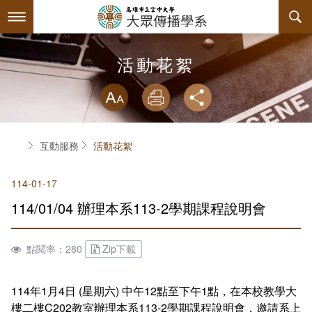
跳
到
主
要
內
最新消息
活動花絮
容
略過字型切換
系所簡介
放大
列印
分享
師資陣容
關於本系
首頁
互動服務
活動花絮
課程規劃
系主任介紹
114-01-17
互動服務
連絡系辦
課程資訊
114/01/04 辦理本系113-2學期課程說明會
系學會
諮詢信箱
授課大綱
檔案下載
點閱率：280
Zip下載
回空大首頁
教材資訊
活動花絮
學會幹部
課程地圖
組織章程
114年1月4日 (星期六) 中午12點至下午1點，在本校教學大
樓二樓C202教室辦理本系113-2學期課程說明會，邀請系上