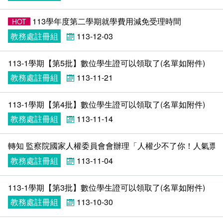
在學
就學費用減免申請
113學年度第二學期就學費用減免受理時間
HOT
畢業
選系申請
成績查詢
教務處註冊組
113-12-03
學分抵免及減修申請
學生行事曆
畢業申請
113-1學期【第5批】數位學生證可以領取了(名單如附件)​
教務處註冊組
113-11-21
數位學生證換發
畢業學分配置
113-1學期【第4批】數位學生證可以領取了(名單如附件)​
校訊電子報
專業基礎必修課程
教務處註冊組
113-11-14
各學系學位授予
轉知 監察院國家人權委員會會辦理「人權少不了你！人氣票
教務處註冊組
113-11-04
113-1學期【第3批】數位學生證可以領取了(名單如附件)​
教務處註冊組
113-10-30