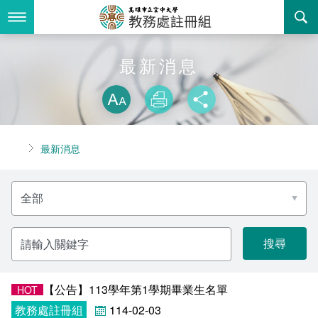
跳
到
主
要
內
最新消息
最新消息
容
略過字型切換
關於我們
放大
列印
分享
業務服務
組織職掌
首頁
最新消息
書表下載
聯絡資訊
法令規章
分
回空大首頁
活動花絮
常見問答
類
名
稱
諮詢信箱
相關連結
請
輸
入
招生
關
鍵
字
​​【公告】113學年第1學期畢業生名單
HOT
入學
招生特訊
教務處註冊組
114-02-03