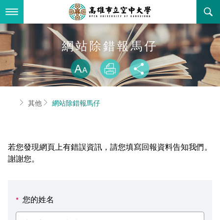
跳
到
主
要
內
最新消息
網站除錯報馬仔
容
略過字型切換
關於本校
全部公告
放大
列印
分享
行政單位
教務公告
空大簡介
首頁
其他
網站除錯報馬仔
學術單位
學系公告
本校位置
行政單位簡介
立案證明
主題網站
行政公告
空大校刊
我們的校長
學術單位簡介
空大校史
若您發現網頁上有錯誤資訊，請您填寫回報資料告知我們。
校務資訊
活動研習
資訊圖像化專區
校長室
通識教育中心
其他好站
空大有利的學習條件
謝謝您。
招標徵才
校內分機(pdf)
教務處註冊組
工商管理學系
國內外開放課程
招生資訊
組織架構
EN
您的姓名
*
歷史訊息
活動花絮
教務處課務組
法律學系
資訊相關法規
在學資訊
環境設備
新生報名