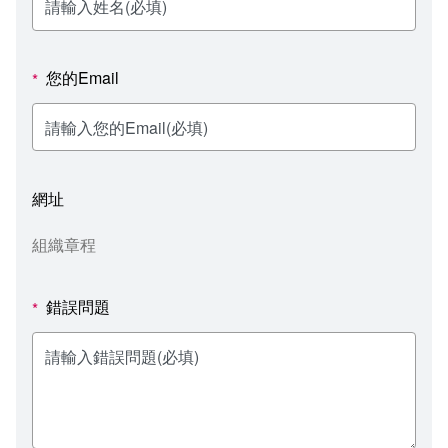
新聞媒體專區
影音資訊
學習指導中心
大眾傳播學系
校內系統
校務系統
校園行事曆
輔導處
外國語文學系
問卷調查
課程大綱
資訊服務線上報修系統
您的Email
*
報名系統
研發處
文化藝術學系
法令規章
網路選課
消耗品申請
秘書處事務組
科技管理學系
書表下載
線上報名
網路教學 3.0 (111-2學期啟用)
會計預警及請購系統
網址
秘書處出納組
健康管理與促進學系
政府公開資訊
線上報名查詢
校園行事曆
教室‧會議室預約系統
組織章程
秘書處文書組
常見問答
線上報修最新消息
錯誤問題
*
教學媒體處
意見信箱
電算中心
影音資訊
各單位意見信箱
圖書館
教師意見信箱