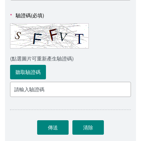
會計室
諮詢信箱
驗證碼(必填)
*
人事室
諮詢信箱進度查詢
(點選圖片可重新產生驗證碼)
聽取驗證碼