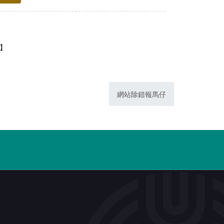
1】
網站除錯報馬仔