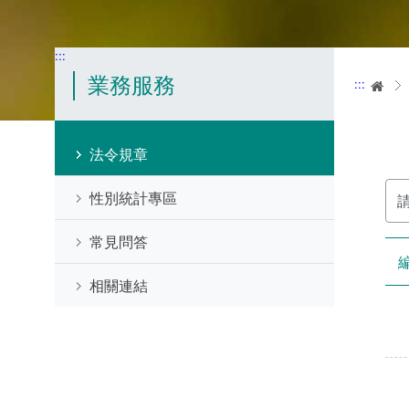
:::
業務服務
:::
首
法令規章
請
性別統計專區
輸
入
關
常見問答
鍵
字
相關連結