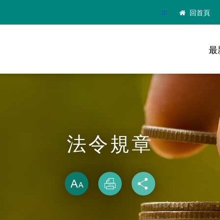
:::
回首頁
最
法令規章
略過字型切換
放大
列印
分享