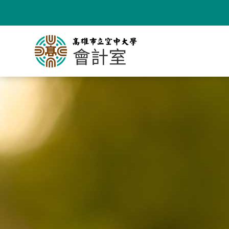
跳
到
主
要
內
容