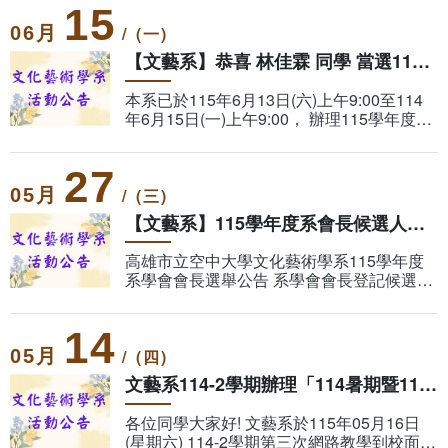
15
課程公告
相關連結
組織章程
專業選修課程
06
(一)
​【文藝系】恭喜 林佳霖 同學 當選115學年度系學會會長
畢業學分配置
活動花絮
客家文化學分學程
本系已於115年6月13日(六)上午9:00至114
年6月15日(一)上午9:00， 辦理115學年度系
學會會長網路投票， 並於6月15日上午9:00
學分抵免及減修申請
結束投票，經系統自動完成開票統計。 恭喜
27
05
(三)
課程地圖
【文藝系】115學年度系會長候選人政見發表公告
課程地圖主頁
高雄市立空中大學文化藝術學系115學年度
系學會會長選舉公告 系學會會長登記候選人
1號：林佳霖 政見發表: 1. 連結資源，倡導
專業課程/人文素養/知能運用
校園安全與和諧。 2. 你的藝見，我來實踐，
14
協助同
05
(四)
文藝系114-2學期辦理「114暑期暨115-1學期課程說明會」活動
各位同學大家好! 文藝系於115年05月16日
(星期六) 114-2學期第三次網路教學到校面授