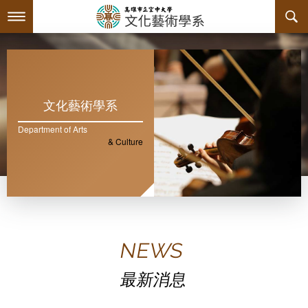
跳
到
主
最新消息
要
內
容
系所簡介
文化藝術學系
師資陣容
Department of Arts
關於本系
& Culture
課程規劃
系主任介紹
互動服務
連絡系辦
課程資訊
NEWS
系學會
教育目標與核心能力
課程表
檔案下載
最新消息
回空大首頁
諮詢信箱
授課大綱
活動訊息
系學會幹部
專業必修課程