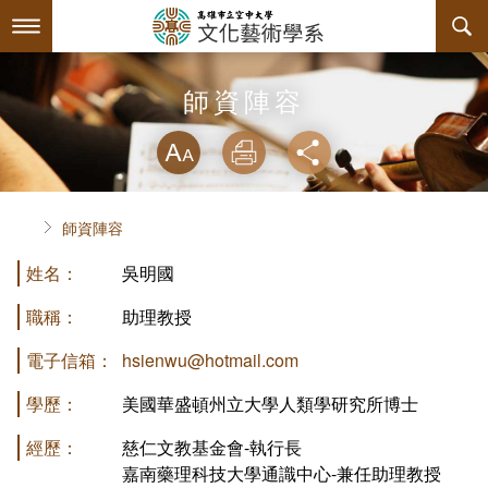
跳
到
主
要
內
最新消息
師資陣容
容
略過字型切換
系所簡介
放大
列印
分享
師資陣容
關於本系
首頁
師資陣容
課程規劃
系主任介紹
姓名：
吳明國
互動服務
連絡系辦
課程資訊
職稱：
助理教授
系學會
教育目標與核心能力
課程表
檔案下載
電子信箱：
hsienwu@hotmail.com
回空大首頁
諮詢信箱
授課大綱
活動訊息
系學會幹部
專業必修課程
學歷：
美國華盛頓州立大學人類學研究所博士
經歷：
慈仁文教基金會-執行長
課程公告
相關連結
組織章程
專業選修課程
嘉南藥理科技大學通識中心-兼任助理教授