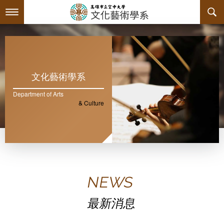
跳
到
主
最新消息
要
內
容
系所簡介
文化藝術學系
師資陣容
Department of Arts
關於本系
& Culture
課程規劃
系主任介紹
互動服務
連絡系辦
課程資訊
NEWS
系學會
教育目標與核心能力
課程表
檔案下載
最新消息
回空大首頁
諮詢信箱
授課大綱
活動訊息
系學會幹部
專業必修課程