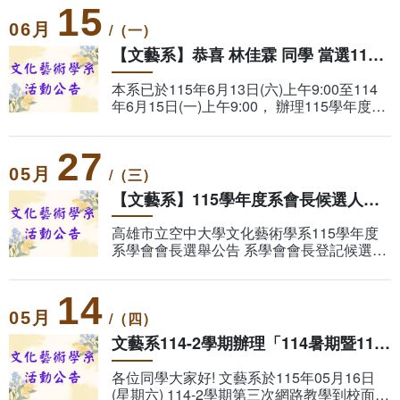
15
課程公告
相關連結
組織章程
專業選修課程
06
(一)
​【文藝系】恭喜 林佳霖 同學 當選115學年度系學會會長
畢業學分配置
活動花絮
客家文化學分學程
本系已於115年6月13日(六)上午9:00至114
年6月15日(一)上午9:00， 辦理115學年度系
學會會長網路投票， 並於6月15日上午9:00
學分抵免及減修申請
結束投票，經系統自動完成開票統計。 恭喜
27
05
(三)
課程地圖
【文藝系】115學年度系會長候選人政見發表公告
課程地圖主頁
高雄市立空中大學文化藝術學系115學年度
系學會會長選舉公告 系學會會長登記候選人
1號：林佳霖 政見發表: 1. 連結資源，倡導
專業課程/人文素養/知能運用
校園安全與和諧。 2. 你的藝見，我來實踐，
14
協助同
05
(四)
文藝系114-2學期辦理「114暑期暨115-1學期課程說明會」活動
各位同學大家好! 文藝系於115年05月16日
(星期六) 114-2學期第三次網路教學到校面授