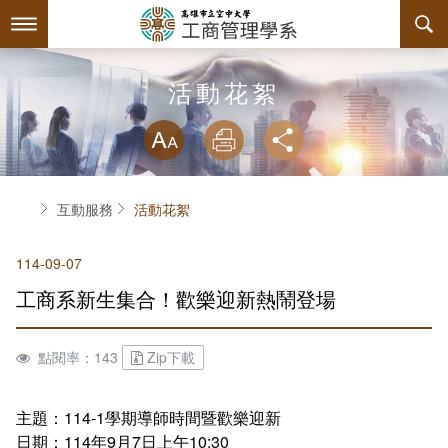
跳
到
主
要
內
最新消息
活動花絮
容
略過字型切換
系所簡介
放大
列印
分享
師資陣容
關於本系
首頁
互動服務
活動花絮
課程規劃
本系特色
114-09-07
互動服務
教育目標與核心能力
課程簡介
工商系新生集合！歡樂迎新熱鬧登場
系學會
系主任介紹
課程總覽
檔案下載
點閱率：143
Zip下載
回空大首頁
工商系訊
授課大綱
相關連結
組織章程
評鑑專區
教材資訊
活動花絮
學會幹部
主題：114-1學期導師時間暨歡樂迎新
日期：114年9月7日上午10:30