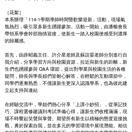
連絡系辦
推廣課程
常見問答
［花絮］
本系辦理「114-1學期導師時間暨歡樂迎新」活動，現場氣
諮詢信箱
認證課程
氛熱烈，吸引眾多新生踴躍參加。活動一開始，由潘暢會長
帶領系學會幹部熱情迎接，使新生一踏入校園便感受到濃厚
畢業學分配置
購物中心認證課程
的歸屬感。
學分抵免及減修申請
IOPCA認證課程
首先，由薛昭義主任、許介星老師及蘇誼晏老師分別進行自
我介紹，分享學習方向與校園資源，拉近與新生的距離，新
課程地圖
30+大學試辦計畫學分學程
生們也踴躍參與 Q&A 環節，提出對學業與校園生活的各種
疑問，師長與學長姐們皆耐心解答，在輕鬆的互動環節中，
課程地圖主頁
同學們逐漸熟悉，不僅讓新生更深入認識學系，也為彼此建
立起支持與連結
專業基礎必選修與領域
在經驗交流中，學姐們熱心分享「上課小妙招」，從筆記技
巧、課程選修建議到考試準備心得，讓新生們收穫滿滿，現
場不時響起笑聲與掌聲。期望所有新生以積極的態度迎接挑
戰，勇於探索自我，並在多元的學習環境中展現潛能。相信