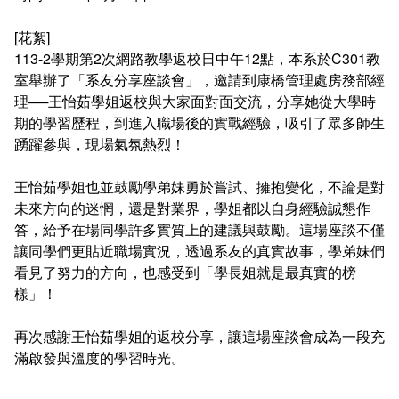
連絡系辦
推廣課程
常見問答
[花絮]
113-2學期第2次網路教學返校日中午12點，本系於C301教
諮詢信箱
認證課程
室舉辦了「系友分享座談會」，邀請到康橋管理處房務部經
理──王怡茹學姐返校與大家面對面交流，分享她從大學時
畢業學分配置
購物中心認證課程
期的學習歷程，到進入職場後的實戰經驗，吸引了眾多師生
踴躍參與，現場氣氛熱烈！
學分抵免及減修申請
IOPCA認證課程
王怡茹學姐也並鼓勵學弟妹勇於嘗試、擁抱變化，不論是對
課程地圖
30+大學試辦計畫學分學程
未來方向的迷惘，還是對業界，學姐都以自身經驗誠懇作
答，給予在場同學許多實質上的建議與鼓勵。這場座談不僅
課程地圖主頁
讓同學們更貼近職場實況，透過系友的真實故事，學弟妹們
看見了努力的方向，也感受到「學長姐就是最真實的榜
專業基礎必選修與領域
樣」！
再次感謝王怡茹學姐的返校分享，讓這場座談會成為一段充
滿啟發與溫度的學習時光。