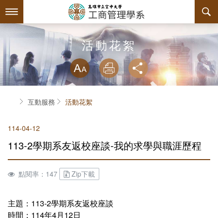
跳
到
主
要
內
最新消息
活動花絮
容
略過字型切換
系所簡介
放大
列印
分享
師資陣容
關於本系
首頁
互動服務
活動花絮
課程規劃
本系特色
114-04-12
互動服務
教育目標與核心能力
課程簡介
113-2學期系友返校座談-我的求學與職涯歷程
系學會
系主任介紹
課程總覽
檔案下載
點閱率：147
Zip下載
回空大首頁
工商系訊
授課大綱
相關連結
組織章程
評鑑專區
教材資訊
活動花絮
學會幹部
主題：113-2學期系友返校座談
時間：114年4月12日