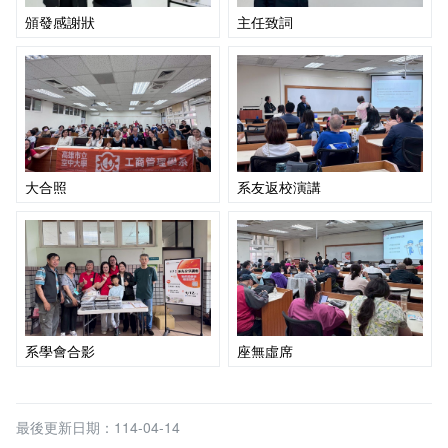
頒發感謝狀
主任致詞
大合照
系友返校演講
系學會合影
座無虛席
最後更新日期：114-04-14