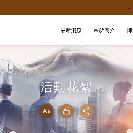
:::
最新消息
系所簡介
師
活動花絮
略過字型切換
放大
列印
分享