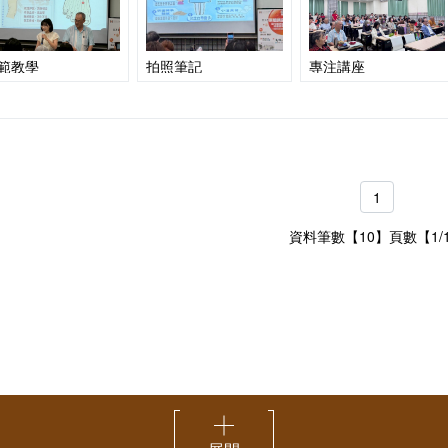
範教學
拍照筆記
專注講座
1
資料筆數【10】頁數【1/