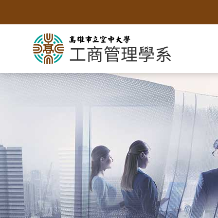
跳
到
主
要
內
容