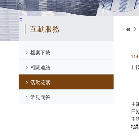
:::
互動服務
:::
首
檔案下載
114
1
相關連結
活動花絮
常見問答
主
日期
主
地點