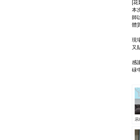
[花
本
師
體
現
又
感
碌
示