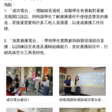
連絡系辦
推廣課程
常見問答
地點：
1. 「成功電台」：體驗錄音過程，鼓勵學生有勇氣對著麥
克風開口說話。同時讓學生了解廣播運作不僅僅是聲音的播
諮詢信箱
認證課程
送，背後還需要和許多工程人員溝通，以達成廣播工作目
標。
畢業學分配置
購物中心認證課程
2. 「漁業廣播電台」：帶領學生實際參與錄製現場節目直
學分抵免及減修申請
IOPCA認證課程
播，以訓練語言表達及邏輯組織能力，並於廣播節目中，行
銷高雄空大工商系特色。
課程地圖
30+大學試辦計畫學分學程
課程地圖主頁
專業基礎必選修與領域
成功電台參訪1
頒發感謝狀感謝成功電台提供師生參訪