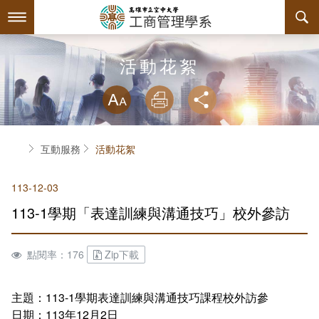
跳
到
主
要
內
最新消息
活動花絮
容
略過字型切換
系所簡介
放大
列印
分享
師資陣容
關於本系
首頁
互動服務
活動花絮
課程規劃
本系特色
113-12-03
互動服務
教育目標與核心能力
課程簡介
113-1學期「表達訓練與溝通技巧」校外參訪
系學會
系主任介紹
課程總覽
檔案下載
點閱率：176
Zip下載
回空大首頁
工商系訊
授課大綱
相關連結
組織章程
評鑑專區
教材資訊
活動花絮
學會幹部
主題：113-1學期表達訓練與溝通技巧課程校外訪參
日期：113年12月2日