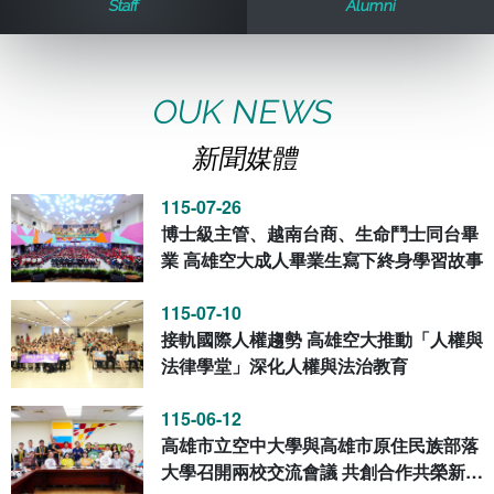
Staff
Alumni
歷史訊息
活動花絮
教務處課務組
法律學系
資訊相關法規
在學資訊
環境設備
新生報名
新聞媒體專區
影音資訊
學習指導中心
大眾傳播學系
校內系統
校務系統
OUK NEWS
新聞媒體
校園行事曆
輔導處
外國語文學系
問卷調查
課程大綱
資訊服務線上報修系統
115-07-26
報名系統
研發處
文化藝術學系
法令規章
網路選課
消耗品申請
博士級主管、越南台商、生命鬥士同台畢
業 高雄空大成人畢業生寫下終身學習故事
秘書處事務組
科技管理學系
書表下載
線上報名
網路教學 3.0 (111-2學期啟用)
會計預警及請購系統
115-07-10
接軌國際人權趨勢 高雄空大推動「人權與
秘書處出納組
健康管理與促進學系
政府公開資訊
線上報名查詢
校園行事曆
教室‧會議室預約系統
法律學堂」深化人權與法治教育
秘書處文書組
常見問答
線上報修最新消息
115-06-12
高雄市立空中大學與高雄市原住民族部落
教學媒體處
意見信箱
大學召開兩校交流會議 共創合作共榮新篇