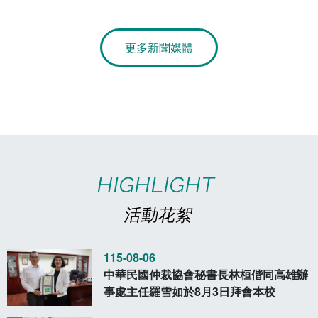
章
電算中心
影音資訊
各單位意見信箱
更多新聞媒體
圖書館
教師意見信箱
會計室
諮詢信箱
人事室
諮詢信箱進度查詢
HIGHLIGHT
活動花絮
115-08-06
中華民國仲裁協會秘書長林桓偕同高雄辦
事處主任羅雪如於8月3日拜會本校