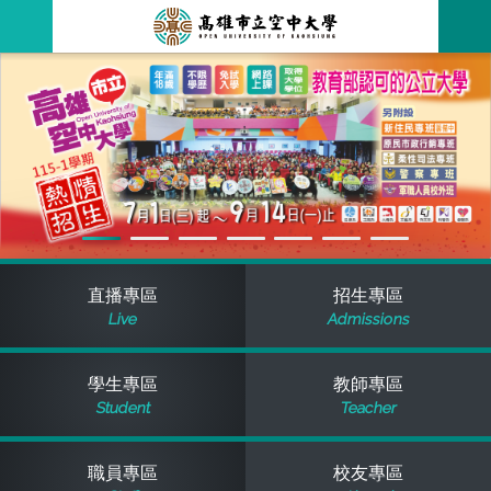
跳
到
主
最新消息
要
內
容
關於本校
全部公告
行政單位
教務公告
空大簡介
學術單位
學系公告
本校位置
行政單位簡介
立案證明
直播專區
招生專區
Live
Admissions
主題網站
行政公告
空大校刊
我們的校長
學術單位簡介
空大校史
學生專區
教師專區
校務資訊
活動研習
資訊圖像化專區
校長室
通識教育中心
其他好站
空大有利的學習條件
Student
Teacher
招標徵才
校內分機(pdf)
教務處註冊組
工商管理學系
國內外開放課程
招生資訊
組織架構
EN
職員專區
校友專區