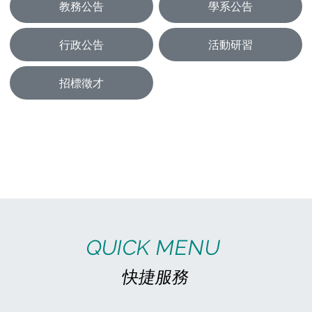
教務公告
學系公告
行政公告
活動研習
招標徵才
03
07
(五)
高雄市立空中大學 115學年度「30+大學試辦計畫」學分學程熱烈招生中！
高雄市立空中大學 115學年度「30+大學試
辦計畫」學分學程熱烈招生中！ 🟥 四大跨域
學分學程 ⚖️ 法律思考與實務運用 💡 社會創
新與創業實務 ✨ 時光顯影－AI數位敘事 💊
29
預
06
(一)
《課務組公告》115年7月1日起開放115-1學期網路選課及現場選課
一、115-1學期選課開放時間為115年7月1日