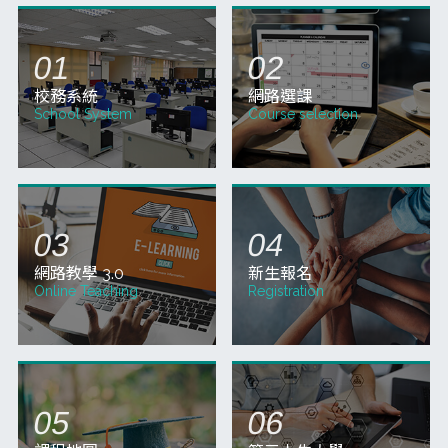
(星期三)上午09:00～115年9月14日(星期一)
止，請同學於規定時間內完成選課。 二、網
路加選課程、換課或現場選課時間自115年8
01
月10日(星期
07
(三)
115-1學期選課期間開放超商立即繳費！7/1~9/14
115-1學期選課完畢，於選課畫面右下方
【我要立即繳費】，可產出條碼至超商繳費
(手續費12元)。 快速繳費步驟： 進入選課系
統：請登入您的選課畫面。 尋找繳費按鈕：
在選課
更多教務公告