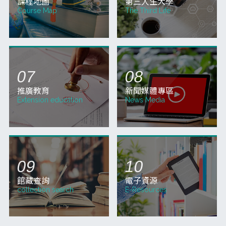
QUICK MENU
快捷服務
校務系統
網路選課
School System
Course selection
網路教學 3.0
新生報名
Online Teaching
Registration